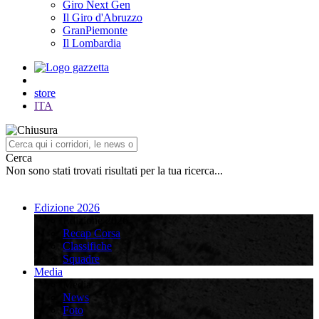
Giro Next Gen
Il Giro d'Abruzzo
GranPiemonte
Il Lombardia
store
ITA
Cerca
Non sono stati trovati risultati per la tua ricerca...
Edizione 2026
Edizione 2026
Recap Corsa
Classifiche
Squadre
Media
Media
News
Foto