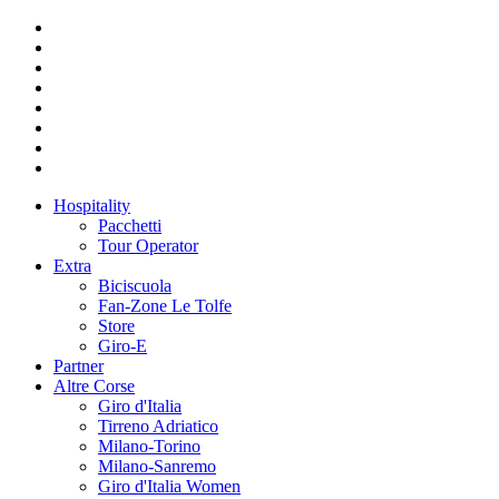
Hospitality
Pacchetti
Tour Operator
Extra
Biciscuola
Fan-Zone Le Tolfe
Store
Giro-E
Partner
Altre Corse
Giro d'Italia
Tirreno Adriatico
Milano-Torino
Milano-Sanremo
Giro d'Italia Women