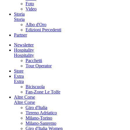
Foto
Video
Storia
Storia
Albo d'Oro
Edizioni Precedenti
Partner
Newsletter
Hospitality
Hospitality
Pacchetti
Tour Operator
Store
Extra
Extra
Biciscuola
Fan-Zone Le Tolfe
Altre Corse
Altre Corse
Giro d'Italia
Tirreno Adriatico
Milano-Torino
Milano-Sanremo
Giro d'Italia Women