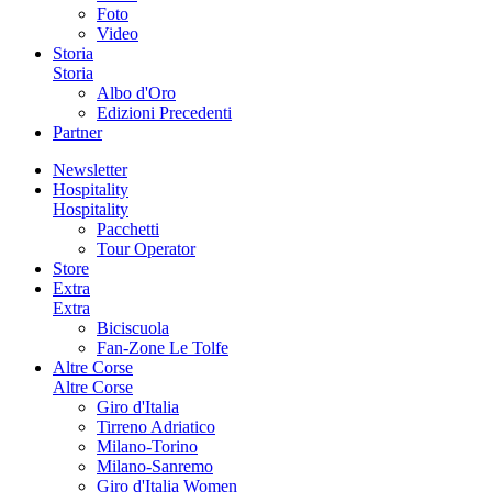
Foto
Video
Storia
Storia
Albo d'Oro
Edizioni Precedenti
Partner
Newsletter
Hospitality
Hospitality
Pacchetti
Tour Operator
Store
Extra
Extra
Biciscuola
Fan-Zone Le Tolfe
Altre Corse
Altre Corse
Giro d'Italia
Tirreno Adriatico
Milano-Torino
Milano-Sanremo
Giro d'Italia Women