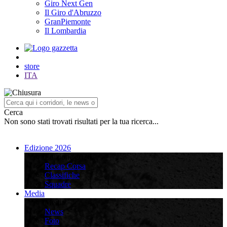
Giro Next Gen
Il Giro d'Abruzzo
GranPiemonte
Il Lombardia
store
ITA
Cerca
Non sono stati trovati risultati per la tua ricerca...
Edizione 2026
Edizione 2026
Recap Corsa
Classifiche
Squadre
Media
Media
News
Foto