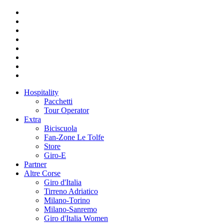
Hospitality
Pacchetti
Tour Operator
Extra
Biciscuola
Fan-Zone Le Tolfe
Store
Giro-E
Partner
Altre Corse
Giro d'Italia
Tirreno Adriatico
Milano-Torino
Milano-Sanremo
Giro d'Italia Women