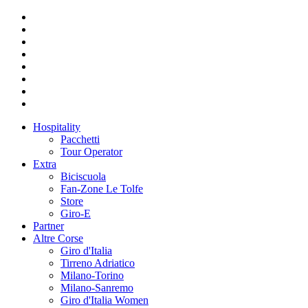
Hospitality
Pacchetti
Tour Operator
Extra
Biciscuola
Fan-Zone Le Tolfe
Store
Giro-E
Partner
Altre Corse
Giro d'Italia
Tirreno Adriatico
Milano-Torino
Milano-Sanremo
Giro d'Italia Women