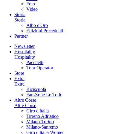
Foto
Video
Storia
Storia
Albo d'Oro
Edizioni Precedenti
Partner
Newsletter
Hospitality
Hospitality
Pacchetti
Tour Operator
Store
Extra
Extra
Biciscuola
Fan-Zone Le Tolfe
Altre Corse
Altre Corse
Giro d'Italia
Tirreno Adriatico
Milano-Torino
Milano-Sanremo
Giro d'Italia Women