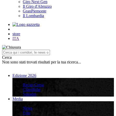
Giro Next Gen
Il Giro d'Abruzzo
GranPiemonte
Il Lombardia
store
ITA
Cerca
Non sono stati trovati risultati per la tua ricerca...
Edizione 2026
Edizione 2026
Recap Corsa
Classifiche
Squadre
Media
Media
News
Foto