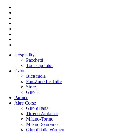
Hospitality
Pacchetti
Tour Operator
Extra
Biciscuola
Fan-Zone Le Tolfe
Store
Giro-E
Partner
Altre Corse
Giro d'Italia
Tirreno Adriatico
Milano-Torino
Milano-Sanremo
Giro d'Italia Women