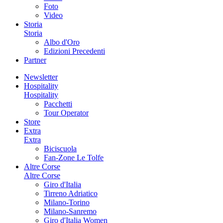
Foto
Video
Storia
Storia
Albo d'Oro
Edizioni Precedenti
Partner
Newsletter
Hospitality
Hospitality
Pacchetti
Tour Operator
Store
Extra
Extra
Biciscuola
Fan-Zone Le Tolfe
Altre Corse
Altre Corse
Giro d'Italia
Tirreno Adriatico
Milano-Torino
Milano-Sanremo
Giro d'Italia Women