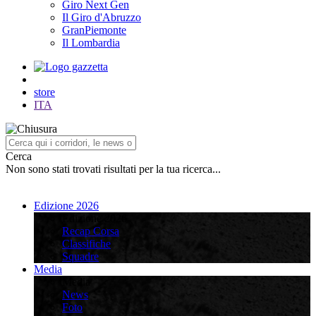
Giro Next Gen
Il Giro d'Abruzzo
GranPiemonte
Il Lombardia
store
ITA
Cerca
Non sono stati trovati risultati per la tua ricerca...
Edizione 2026
Edizione 2026
Recap Corsa
Classifiche
Squadre
Media
Media
News
Foto