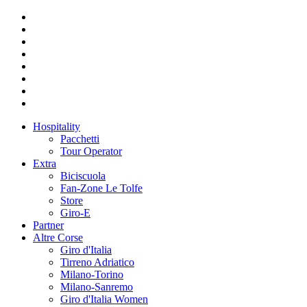
Hospitality
Pacchetti
Tour Operator
Extra
Biciscuola
Fan-Zone Le Tolfe
Store
Giro-E
Partner
Altre Corse
Giro d'Italia
Tirreno Adriatico
Milano-Torino
Milano-Sanremo
Giro d'Italia Women