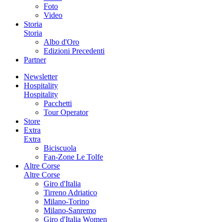
Foto
Video
Storia
Storia
Albo d'Oro
Edizioni Precedenti
Partner
Newsletter
Hospitality
Hospitality
Pacchetti
Tour Operator
Store
Extra
Extra
Biciscuola
Fan-Zone Le Tolfe
Altre Corse
Altre Corse
Giro d'Italia
Tirreno Adriatico
Milano-Torino
Milano-Sanremo
Giro d'Italia Women