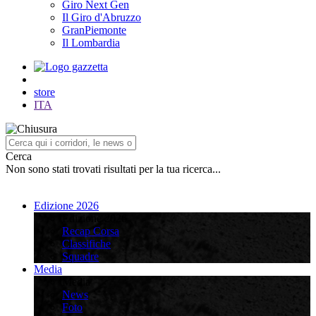
Giro Next Gen
Il Giro d'Abruzzo
GranPiemonte
Il Lombardia
store
ITA
Cerca
Non sono stati trovati risultati per la tua ricerca...
Edizione 2026
Edizione 2026
Recap Corsa
Classifiche
Squadre
Media
Media
News
Foto