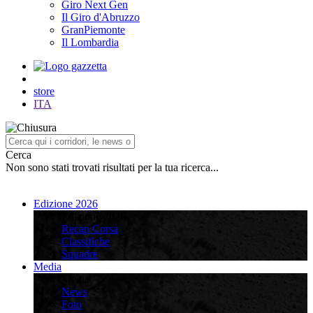
Giro Next Gen
Il Giro d'Abruzzo
GranPiemonte
Il Lombardia
store
ITA
Cerca
Non sono stati trovati risultati per la tua ricerca...
Edizione 2026
Edizione 2026
Recap Corsa
Classifiche
Squadre
Media
Media
News
Foto