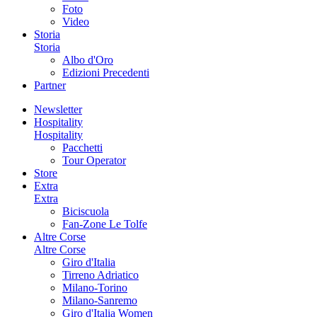
Foto
Video
Storia
Storia
Albo d'Oro
Edizioni Precedenti
Partner
Newsletter
Hospitality
Hospitality
Pacchetti
Tour Operator
Store
Extra
Extra
Biciscuola
Fan-Zone Le Tolfe
Altre Corse
Altre Corse
Giro d'Italia
Tirreno Adriatico
Milano-Torino
Milano-Sanremo
Giro d'Italia Women