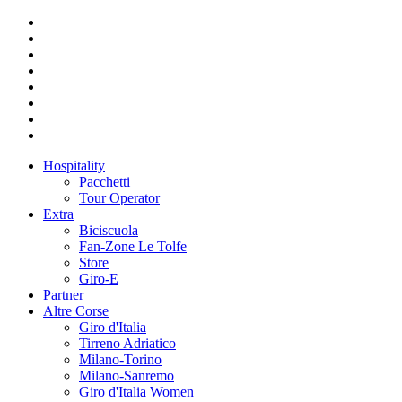
Hospitality
Pacchetti
Tour Operator
Extra
Biciscuola
Fan-Zone Le Tolfe
Store
Giro-E
Partner
Altre Corse
Giro d'Italia
Tirreno Adriatico
Milano-Torino
Milano-Sanremo
Giro d'Italia Women