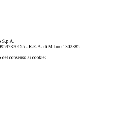
p S.p.A.
o 09597370155 - R.E.A. di Milano 1302385
o del consenso ai cookie: