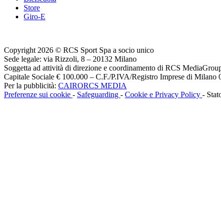
Store
Giro-E
Copyright 2026 © RCS Sport Spa a socio unico
Sede legale: via Rizzoli, 8 – 20132 Milano
Soggetta ad attività di direzione e coordinamento di RCS MediaGrou
Capitale Sociale € 100.000 – C.F./P.IVA/Registro Imprese di Milan
Per la pubblicità:
CAIRORCS MEDIA
Preferenze sui cookie
-
Safeguarding
-
Cookie e Privacy Policy
- Stat