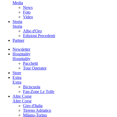
Media
News
Foto
Video
Storia
Storia
Albo d'Oro
Edizioni Precedenti
Partner
Newsletter
Hospitality
Hospitality
Pacchetti
Tour Operator
Store
Extra
Extra
Biciscuola
Fan-Zone Le Tolfe
Altre Corse
Altre Corse
Giro d'Italia
Tirreno Adriatico
Milano-Torino