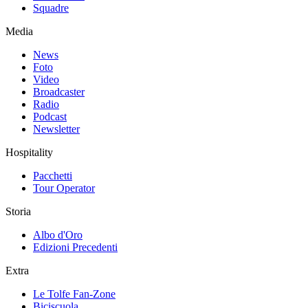
Squadre
Media
News
Foto
Video
Broadcaster
Radio
Podcast
Newsletter
Hospitality
Pacchetti
Tour Operator
Storia
Albo d'Oro
Edizioni Precedenti
Extra
Le Tolfe Fan-Zone
Biciscuola