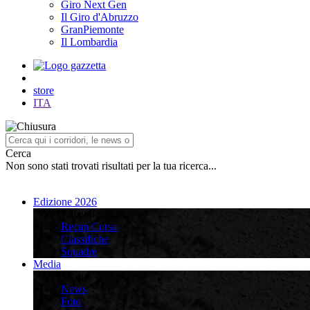
Giro Next Gen
Il Giro d'Abruzzo
GranPiemonte
Il Lombardia
store
ITA
Cerca
Non sono stati trovati risultati per la tua ricerca...
Edizione 2026
Edizione 2026
Recap Corsa
Classifiche
Squadre
Media
Media
News
Foto