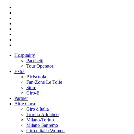
Hospitality
Pacchetti
Tour Operator
Extra
Biciscuola
Fan-Zone Le Tolfe
Store
Giro-E
Partner
Altre Corse
Giro d'Italia
Tirreno Adriatico
Milano-Torino
Milano-Sanremo
Giro d'Italia Women