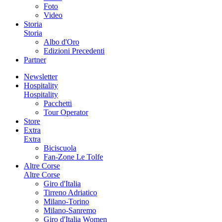
Foto
Video
Storia
Storia
Albo d'Oro
Edizioni Precedenti
Partner
Newsletter
Hospitality
Hospitality
Pacchetti
Tour Operator
Store
Extra
Extra
Biciscuola
Fan-Zone Le Tolfe
Altre Corse
Altre Corse
Giro d'Italia
Tirreno Adriatico
Milano-Torino
Milano-Sanremo
Giro d'Italia Women