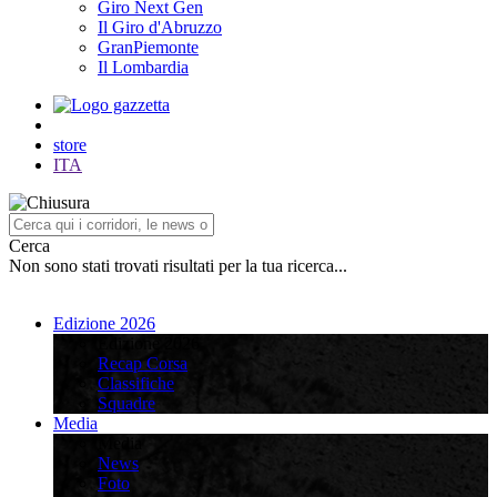
Giro Next Gen
Il Giro d'Abruzzo
GranPiemonte
Il Lombardia
store
ITA
Cerca
Non sono stati trovati risultati per la tua ricerca...
Edizione 2026
Edizione 2026
Recap Corsa
Classifiche
Squadre
Media
Media
News
Foto