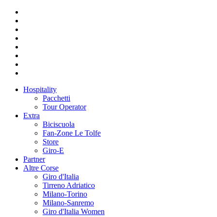
Hospitality
Pacchetti
Tour Operator
Extra
Biciscuola
Fan-Zone Le Tolfe
Store
Giro-E
Partner
Altre Corse
Giro d'Italia
Tirreno Adriatico
Milano-Torino
Milano-Sanremo
Giro d'Italia Women