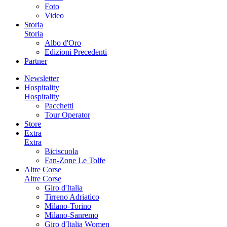
Foto
Video
Storia
Storia
Albo d'Oro
Edizioni Precedenti
Partner
Newsletter
Hospitality
Hospitality
Pacchetti
Tour Operator
Store
Extra
Extra
Biciscuola
Fan-Zone Le Tolfe
Altre Corse
Altre Corse
Giro d'Italia
Tirreno Adriatico
Milano-Torino
Milano-Sanremo
Giro d'Italia Women