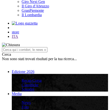
Giro Next Gen
Il Giro d'Abruzzo
GranPiemonte
Il Lombardia
store
ITA
Cerca
Non sono stati trovati risultati per la tua ricerca...
Edizione 2026
Edizione 2026
Recap Corsa
Classifiche
Squadre
Media
Media
News
Foto