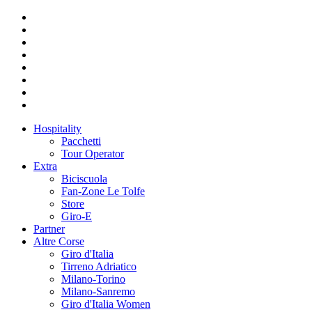
Hospitality
Pacchetti
Tour Operator
Extra
Biciscuola
Fan-Zone Le Tolfe
Store
Giro-E
Partner
Altre Corse
Giro d'Italia
Tirreno Adriatico
Milano-Torino
Milano-Sanremo
Giro d'Italia Women