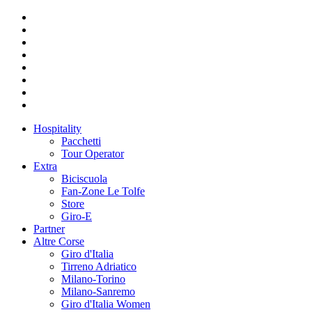
Hospitality
Pacchetti
Tour Operator
Extra
Biciscuola
Fan-Zone Le Tolfe
Store
Giro-E
Partner
Altre Corse
Giro d'Italia
Tirreno Adriatico
Milano-Torino
Milano-Sanremo
Giro d'Italia Women