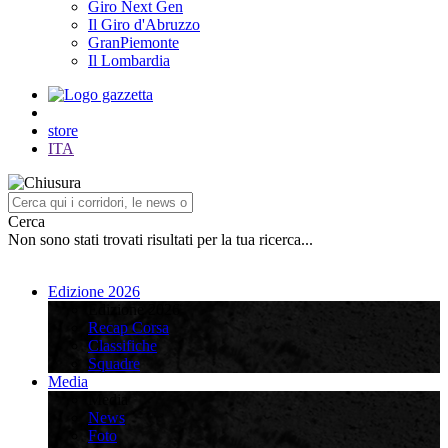
Giro Next Gen
Il Giro d'Abruzzo
GranPiemonte
Il Lombardia
store
ITA
Cerca
Non sono stati trovati risultati per la tua ricerca...
Edizione 2026
Edizione 2026
Recap Corsa
Classifiche
Squadre
Media
Media
News
Foto