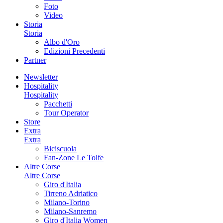
Foto
Video
Storia
Storia
Albo d'Oro
Edizioni Precedenti
Partner
Newsletter
Hospitality
Hospitality
Pacchetti
Tour Operator
Store
Extra
Extra
Biciscuola
Fan-Zone Le Tolfe
Altre Corse
Altre Corse
Giro d'Italia
Tirreno Adriatico
Milano-Torino
Milano-Sanremo
Giro d'Italia Women