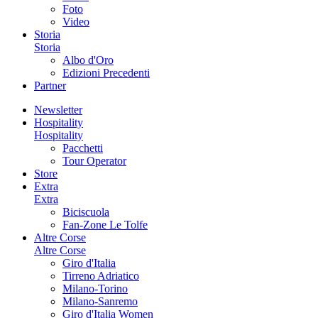
Foto
Video
Storia
Storia
Albo d'Oro
Edizioni Precedenti
Partner
Newsletter
Hospitality
Hospitality
Pacchetti
Tour Operator
Store
Extra
Extra
Biciscuola
Fan-Zone Le Tolfe
Altre Corse
Altre Corse
Giro d'Italia
Tirreno Adriatico
Milano-Torino
Milano-Sanremo
Giro d'Italia Women