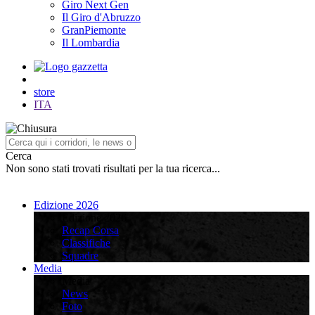
Giro Next Gen
Il Giro d'Abruzzo
GranPiemonte
Il Lombardia
store
ITA
Cerca
Non sono stati trovati risultati per la tua ricerca...
Edizione 2026
Edizione 2026
Recap Corsa
Classifiche
Squadre
Media
Media
News
Foto