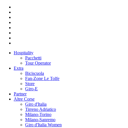
Hospitality
Pacchetti
Tour Operator
Extra
Biciscuola
Fan-Zone Le Tolfe
Store
Giro-E
Partner
Altre Corse
Giro d'Italia
Tirreno Adriatico
Milano-Torino
Milano-Sanremo
Giro d'Italia Women