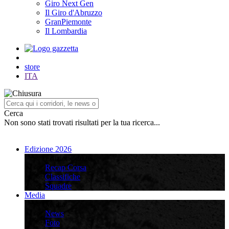
Giro Next Gen
Il Giro d'Abruzzo
GranPiemonte
Il Lombardia
store
ITA
Cerca
Non sono stati trovati risultati per la tua ricerca...
Edizione 2026
Edizione 2026
Recap Corsa
Classifiche
Squadre
Media
Media
News
Foto