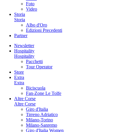
Foto
Video
Storia
Storia
Albo d'Oro
Edizioni Precedenti
Partner
Newsletter
Hospitality
Hospitality
Pacchetti
Tour Operator
Store
Extra
Extra
Biciscuola
Fan-Zone Le Tolfe
Altre Corse
Altre Corse
Giro d'Italia
Tirreno Adriatico
Milano-Torino
Milano-Sanremo
Giro d'Italia Women