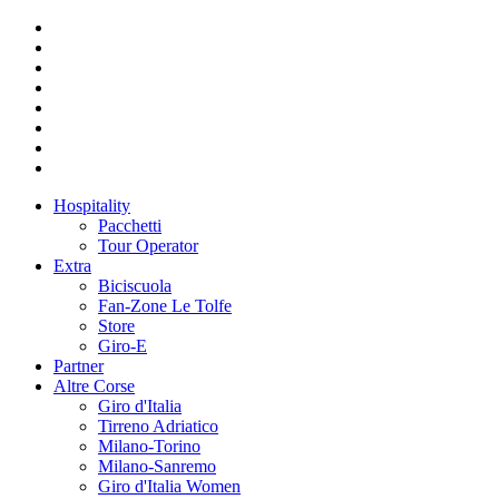
Hospitality
Pacchetti
Tour Operator
Extra
Biciscuola
Fan-Zone Le Tolfe
Store
Giro-E
Partner
Altre Corse
Giro d'Italia
Tirreno Adriatico
Milano-Torino
Milano-Sanremo
Giro d'Italia Women