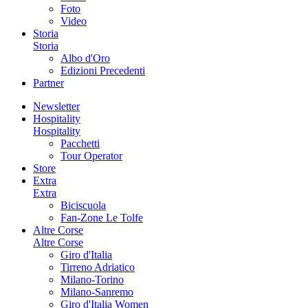
Foto
Video
Storia
Storia
Albo d'Oro
Edizioni Precedenti
Partner
Newsletter
Hospitality
Hospitality
Pacchetti
Tour Operator
Store
Extra
Extra
Biciscuola
Fan-Zone Le Tolfe
Altre Corse
Altre Corse
Giro d'Italia
Tirreno Adriatico
Milano-Torino
Milano-Sanremo
Giro d'Italia Women