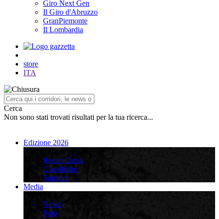
Giro Next Gen
Il Giro d'Abruzzo
GranPiemonte
Il Lombardia
store
ITA
Cerca
Non sono stati trovati risultati per la tua ricerca...
Edizione 2026
Edizione 2026
Recap Corsa
Classifiche
Squadre
Media
Media
News
Foto