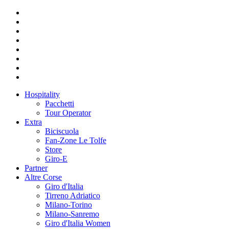
Hospitality
Pacchetti
Tour Operator
Extra
Biciscuola
Fan-Zone Le Tolfe
Store
Giro-E
Partner
Altre Corse
Giro d'Italia
Tirreno Adriatico
Milano-Torino
Milano-Sanremo
Giro d'Italia Women