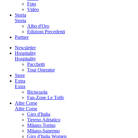
Foto
Video
Storia
Storia
Albo d'Oro
Edizioni Precedenti
Partner
Newsletter
Hospitality
Hospitality
Pacchetti
Tour Operator
Store
Extra
Extra
Biciscuola
Fan-Zone Le Tolfe
Altre Corse
Altre Corse
Giro d'Italia
Tirreno Adriatico
Milano-Torino
Milano-Sanremo
Giro d'Italia Women