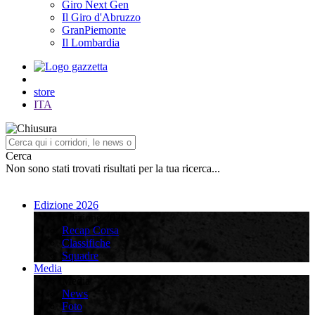
Giro Next Gen
Il Giro d'Abruzzo
GranPiemonte
Il Lombardia
store
ITA
Cerca
Non sono stati trovati risultati per la tua ricerca...
Edizione 2026
Edizione 2026
Recap Corsa
Classifiche
Squadre
Media
Media
News
Foto