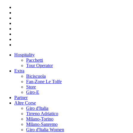
Hospitality
Pacchetti
Tour Operator
Extra
Biciscuola
Fan-Zone Le Tolfe
Store
Giro-E
Partner
Altre Corse
Giro d'Italia
Tirreno Adriatico
Milano-Torino
Milano-Sanremo
Giro d'Italia Women