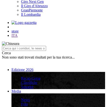
Giro Next Gen
Il Giro d'Abruzzo
GranPiemonte
Il Lombardia
store
ITA
Cerca
Non sono stati trovati risultati per la tua ricerca...
Edizione 2026
Edizione 2026
Recap Corsa
Classifiche
Squadre
Media
Media
News
Foto