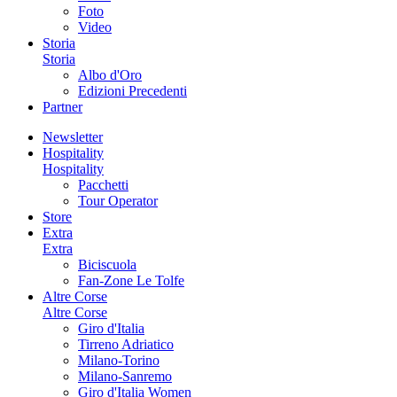
Foto
Video
Storia
Storia
Albo d'Oro
Edizioni Precedenti
Partner
Newsletter
Hospitality
Hospitality
Pacchetti
Tour Operator
Store
Extra
Extra
Biciscuola
Fan-Zone Le Tolfe
Altre Corse
Altre Corse
Giro d'Italia
Tirreno Adriatico
Milano-Torino
Milano-Sanremo
Giro d'Italia Women