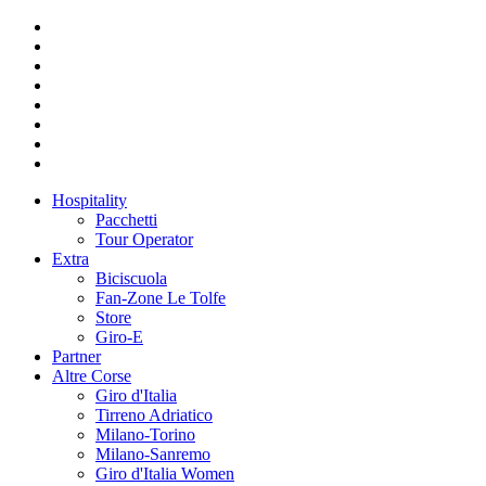
Hospitality
Pacchetti
Tour Operator
Extra
Biciscuola
Fan-Zone Le Tolfe
Store
Giro-E
Partner
Altre Corse
Giro d'Italia
Tirreno Adriatico
Milano-Torino
Milano-Sanremo
Giro d'Italia Women