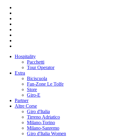
Hospitality
Pacchetti
Tour Operator
Extra
Biciscuola
Fan-Zone Le Tolfe
Store
Giro-E
Partner
Altre Corse
Giro d'Italia
Tirreno Adriatico
Milano-Torino
Milano-Sanremo
Giro d'Italia Women