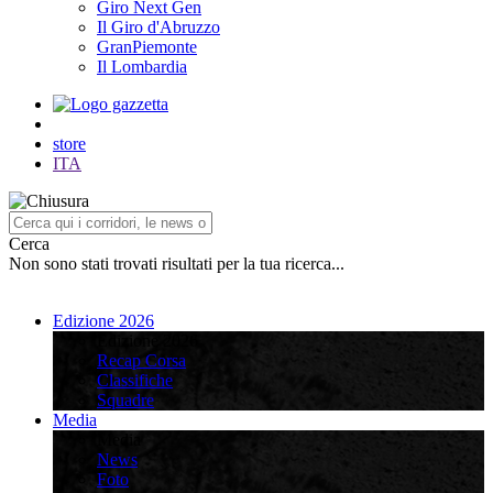
Giro Next Gen
Il Giro d'Abruzzo
GranPiemonte
Il Lombardia
store
ITA
Cerca
Non sono stati trovati risultati per la tua ricerca...
Edizione 2026
Edizione 2026
Recap Corsa
Classifiche
Squadre
Media
Media
News
Foto