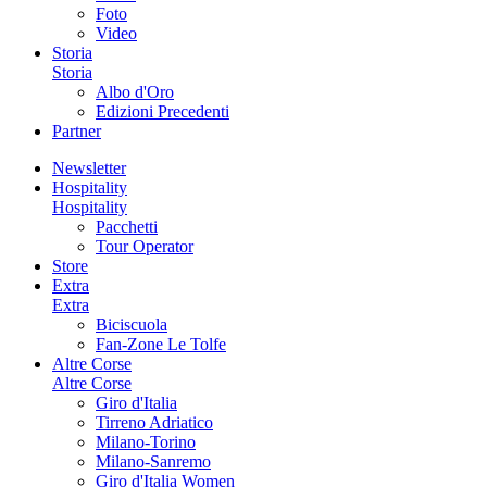
Foto
Video
Storia
Storia
Albo d'Oro
Edizioni Precedenti
Partner
Newsletter
Hospitality
Hospitality
Pacchetti
Tour Operator
Store
Extra
Extra
Biciscuola
Fan-Zone Le Tolfe
Altre Corse
Altre Corse
Giro d'Italia
Tirreno Adriatico
Milano-Torino
Milano-Sanremo
Giro d'Italia Women