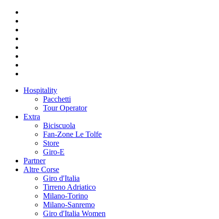
Hospitality
Pacchetti
Tour Operator
Extra
Biciscuola
Fan-Zone Le Tolfe
Store
Giro-E
Partner
Altre Corse
Giro d'Italia
Tirreno Adriatico
Milano-Torino
Milano-Sanremo
Giro d'Italia Women