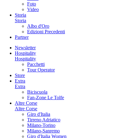
Foto
Video
Storia
Storia
Albo d'Oro
Edizioni Precedenti
Partner
Newsletter
Hospitality
Hospitality
Pacchetti
Tour Operator
Store
Extra
Extra
Biciscuola
Fan-Zone Le Tolfe
Altre Corse
Altre Corse
Giro d'Italia
Tirreno Adriatico
Milano-Torino
Milano-Sanremo
Giro d'Italia Women