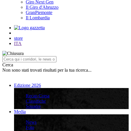
Giro Next Gen
Il Giro d'Abruzzo
GranPiemonte
Il Lombardia
store
ITA
Cerca
Non sono stati trovati risultati per la tua ricerca...
Edizione 2026
Edizione 2026
Recap Corsa
Classifiche
Squadre
Media
Media
News
Foto