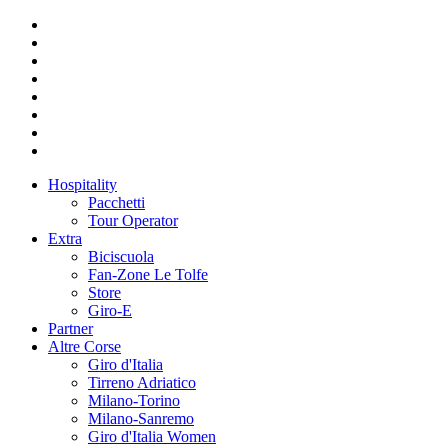
Hospitality
Pacchetti
Tour Operator
Extra
Biciscuola
Fan-Zone Le Tolfe
Store
Giro-E
Partner
Altre Corse
Giro d'Italia
Tirreno Adriatico
Milano-Torino
Milano-Sanremo
Giro d'Italia Women