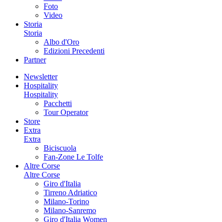
Foto
Video
Storia
Storia
Albo d'Oro
Edizioni Precedenti
Partner
Newsletter
Hospitality
Hospitality
Pacchetti
Tour Operator
Store
Extra
Extra
Biciscuola
Fan-Zone Le Tolfe
Altre Corse
Altre Corse
Giro d'Italia
Tirreno Adriatico
Milano-Torino
Milano-Sanremo
Giro d'Italia Women