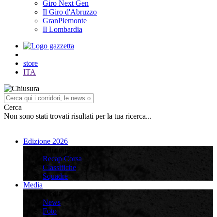
Giro Next Gen
Il Giro d'Abruzzo
GranPiemonte
Il Lombardia
store
ITA
Cerca
Non sono stati trovati risultati per la tua ricerca...
Edizione 2026
Edizione 2026
Recap Corsa
Classifiche
Squadre
Media
Media
News
Foto