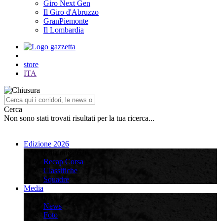
Giro Next Gen
Il Giro d'Abruzzo
GranPiemonte
Il Lombardia
store
ITA
Cerca
Non sono stati trovati risultati per la tua ricerca...
Edizione 2026
Edizione 2026
Recap Corsa
Classifiche
Squadre
Media
Media
News
Foto