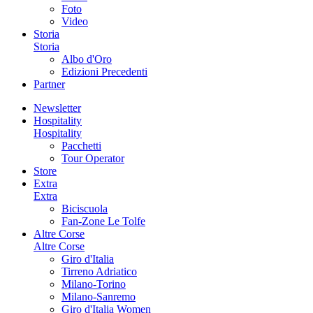
Foto
Video
Storia
Storia
Albo d'Oro
Edizioni Precedenti
Partner
Newsletter
Hospitality
Hospitality
Pacchetti
Tour Operator
Store
Extra
Extra
Biciscuola
Fan-Zone Le Tolfe
Altre Corse
Altre Corse
Giro d'Italia
Tirreno Adriatico
Milano-Torino
Milano-Sanremo
Giro d'Italia Women