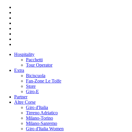
Hospitality
Pacchetti
Tour Operator
Extra
Biciscuola
Fan-Zone Le Tolfe
Store
Giro-E
Partner
Altre Corse
Giro d'Italia
Tirreno Adriatico
Milano-Torino
Milano-Sanremo
Giro d'Italia Women