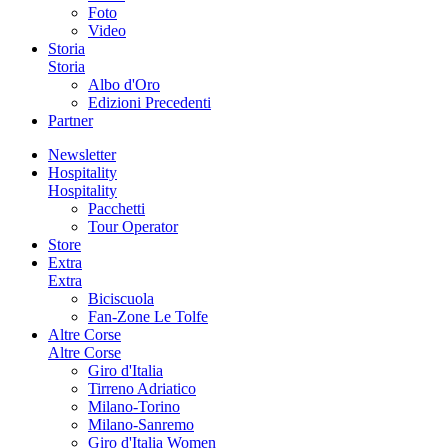
Foto
Video
Storia
Storia
Albo d'Oro
Edizioni Precedenti
Partner
Newsletter
Hospitality
Hospitality
Pacchetti
Tour Operator
Store
Extra
Extra
Biciscuola
Fan-Zone Le Tolfe
Altre Corse
Altre Corse
Giro d'Italia
Tirreno Adriatico
Milano-Torino
Milano-Sanremo
Giro d'Italia Women