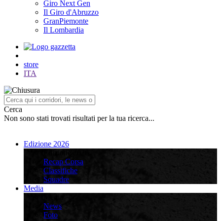
Giro Next Gen
Il Giro d'Abruzzo
GranPiemonte
Il Lombardia
store
ITA
Cerca
Non sono stati trovati risultati per la tua ricerca...
Edizione 2026
Edizione 2026
Recap Corsa
Classifiche
Squadre
Media
Media
News
Foto