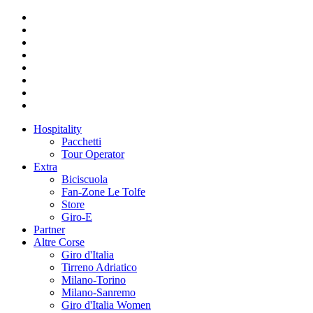
Hospitality
Pacchetti
Tour Operator
Extra
Biciscuola
Fan-Zone Le Tolfe
Store
Giro-E
Partner
Altre Corse
Giro d'Italia
Tirreno Adriatico
Milano-Torino
Milano-Sanremo
Giro d'Italia Women