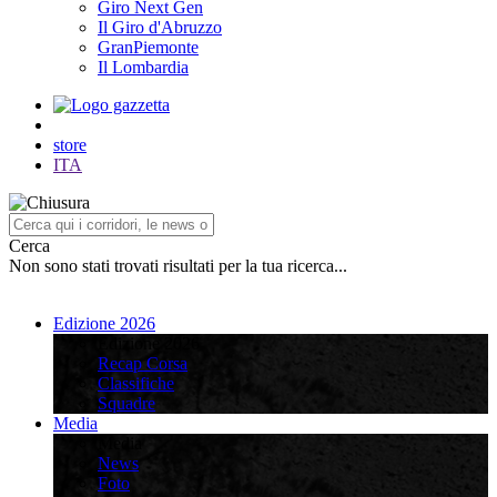
Giro Next Gen
Il Giro d'Abruzzo
GranPiemonte
Il Lombardia
store
ITA
Cerca
Non sono stati trovati risultati per la tua ricerca...
Edizione 2026
Edizione 2026
Recap Corsa
Classifiche
Squadre
Media
Media
News
Foto