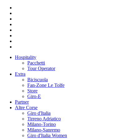
Hospitality
Pacchetti
Tour Operator
Extra
Biciscuola
Fan-Zone Le Tolfe
Store
Giro-E
Partner
Altre Corse
Giro d'Italia
Tirreno Adriatico
Milano-Torino
Milano-Sanremo
Giro d'Italia Women