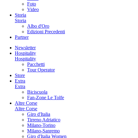
Foto
Video
Storia
Storia
Albo d'Oro
Edizioni Precedenti
Partner
Newsletter
Hospitality
Hospitality
Pacchetti
Tour Operator
Store
Extra
Extra
Biciscuola
Fan-Zone Le Tolfe
Altre Corse
Altre Corse
Giro d'Italia
Tirreno Adriatico
Milano-Torino
Milano-Sanremo
Giro d'Italia Women