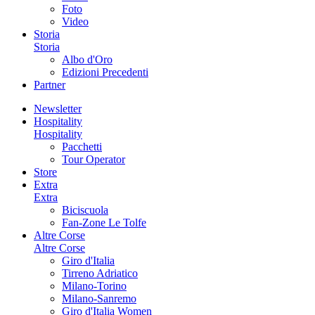
Foto
Video
Storia
Storia
Albo d'Oro
Edizioni Precedenti
Partner
Newsletter
Hospitality
Hospitality
Pacchetti
Tour Operator
Store
Extra
Extra
Biciscuola
Fan-Zone Le Tolfe
Altre Corse
Altre Corse
Giro d'Italia
Tirreno Adriatico
Milano-Torino
Milano-Sanremo
Giro d'Italia Women