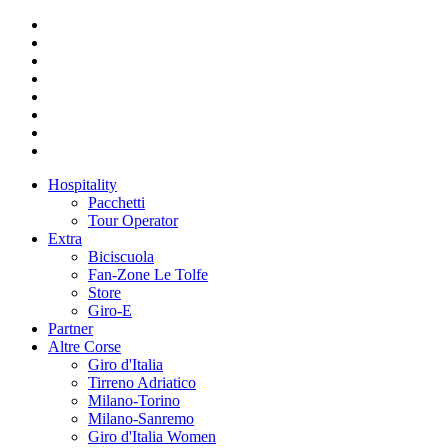
Hospitality
Pacchetti
Tour Operator
Extra
Biciscuola
Fan-Zone Le Tolfe
Store
Giro-E
Partner
Altre Corse
Giro d'Italia
Tirreno Adriatico
Milano-Torino
Milano-Sanremo
Giro d'Italia Women