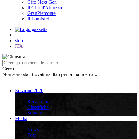
Giro Next Gen
Il Giro d'Abruzzo
GranPiemonte
Il Lombardia
store
ITA
Cerca
Non sono stati trovati risultati per la tua ricerca...
Edizione 2026
Edizione 2026
Recap Corsa
Classifiche
Squadre
Media
Media
News
Foto