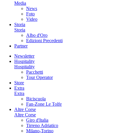
Media
News
Foto
Video
Storia
Storia
Albo d'Oro
Edizioni Precedenti
Partner
Newsletter
Hospitality
Hospitality
Pacchetti
Tour Operator
Store
Extra
Extra
Biciscuola
Fan-Zone Le Tolfe
Altre Corse
Altre Corse
Giro d'Italia
Tirreno Adriatico
Milano-Torino