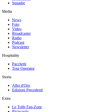
Squadre
Media
News
Foto
Video
Broadcaster
Radio
Podcast
Newsletter
Hospitality
Pacchetti
Tour Operator
Storia
Albo d'Oro
Edizioni Precedenti
Extra
Le Tolfe Fan-Zone
Biciscuola