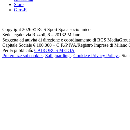
Store
Giro-E
Copyright 2026 © RCS Sport Spa a socio unico
Sede legale: via Rizzoli, 8 – 20132 Milano
Soggetta ad attività di direzione e coordinamento di RCS MediaGrou
Capitale Sociale € 100.000 – C.F./P.IVA/Registro Imprese di Milan
Per la pubblicità:
CAIRORCS MEDIA
Preferenze sui cookie
-
Safeguarding
-
Cookie e Privacy Policy
- Stat