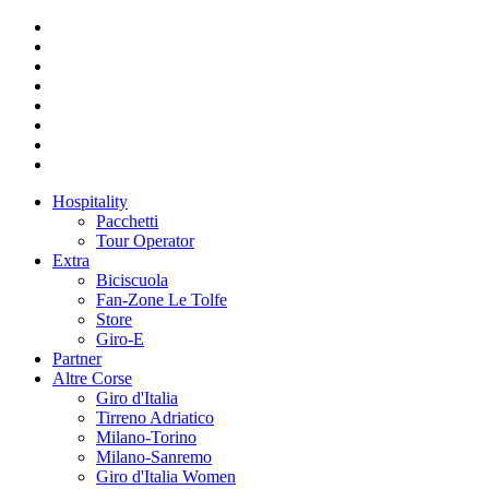
Hospitality
Pacchetti
Tour Operator
Extra
Biciscuola
Fan-Zone Le Tolfe
Store
Giro-E
Partner
Altre Corse
Giro d'Italia
Tirreno Adriatico
Milano-Torino
Milano-Sanremo
Giro d'Italia Women