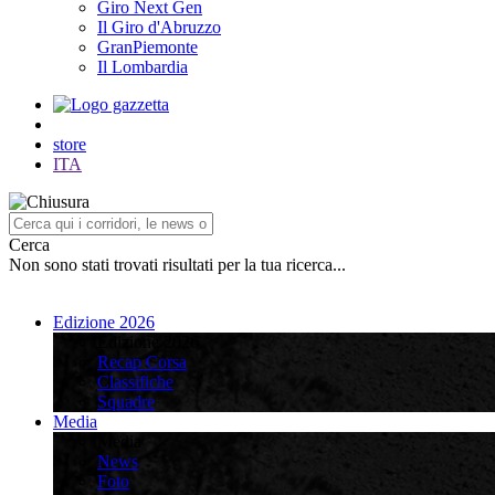
Giro Next Gen
Il Giro d'Abruzzo
GranPiemonte
Il Lombardia
store
ITA
Cerca
Non sono stati trovati risultati per la tua ricerca...
Edizione 2026
Edizione 2026
Recap Corsa
Classifiche
Squadre
Media
Media
News
Foto