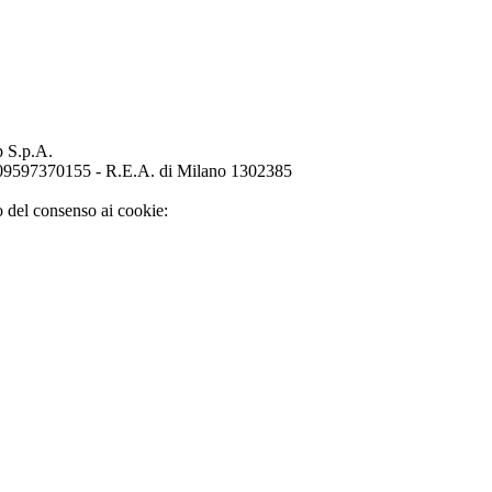
p S.p.A.
o 09597370155 - R.E.A. di Milano 1302385
o del consenso ai cookie: