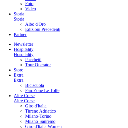
Foto
Video
Storia
Storia
Albo d'Oro
Edizioni Precedenti
Partner
Newsletter
Hospitality
Hospitality
Pacchetti
Tour Operator
Store
Extra
Extra
Biciscuola
Fan-Zone Le Tolfe
Altre Corse
Altre Corse
Giro d'Italia
Tirreno Adriatico
Milano-Torino
Milano-Sanremo
Giro d'Italia Women