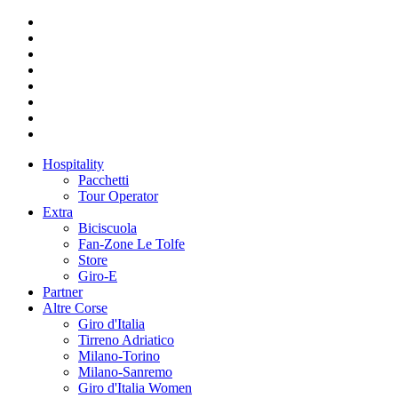
Hospitality
Pacchetti
Tour Operator
Extra
Biciscuola
Fan-Zone Le Tolfe
Store
Giro-E
Partner
Altre Corse
Giro d'Italia
Tirreno Adriatico
Milano-Torino
Milano-Sanremo
Giro d'Italia Women