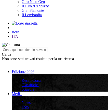
Giro Next Gen
Il Giro d'Abruzzo
GranPiemonte
Il Lombardia
store
ITA
Cerca
Non sono stati trovati risultati per la tua ricerca...
Edizione 2026
Edizione 2026
Recap Corsa
Classifiche
Squadre
Media
Media
News
Foto