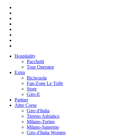
Hospitality
Pacchetti
Tour Operator
Extra
Biciscuola
Fan-Zone Le Tolfe
Store
Giro-E
Partner
Altre Corse
Giro d'Italia
Tirreno Adriatico
Milano-Torino
Milano-Sanremo
Giro d'Italia Women