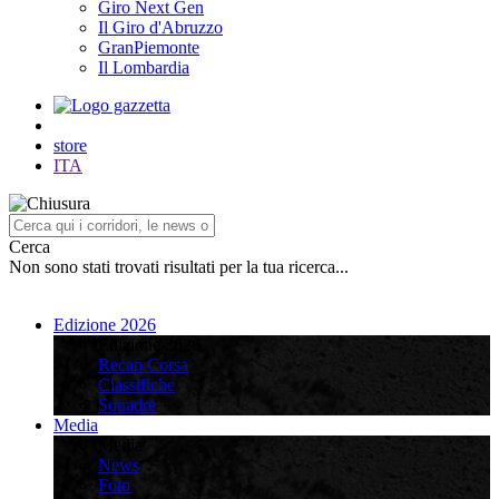
Giro Next Gen
Il Giro d'Abruzzo
GranPiemonte
Il Lombardia
store
ITA
Cerca
Non sono stati trovati risultati per la tua ricerca...
Edizione 2026
Edizione 2026
Recap Corsa
Classifiche
Squadre
Media
Media
News
Foto