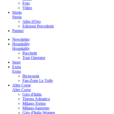
Foto
Video
Storia
Storia
Albo d'Oro
Edizioni Precedenti
Partner
Newsletter
Hospitality
Hospitality
Pacchetti
Tour Operator
Store
Extra
Extra
Biciscuola
Fan-Zone Le Tolfe
Altre Corse
Altre Corse
Giro d'Italia
Tirreno Adriatico
Milano-Torino
Milano-Sanremo
Giro d'Italia Women