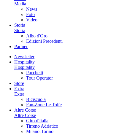
Media
News
Foto
Video
Storia
Storia
Albo d'Oro
Edizioni Precedenti
Partner
Newsletter
Hospitality
Hospitality
Pacchetti
Tour Operator
Store
Extra
Extra
Biciscuola
Fan-Zone Le Tolfe
Altre Corse
Altre Corse
Giro d'Italia
Tirreno Adriatico
Milano-Torino