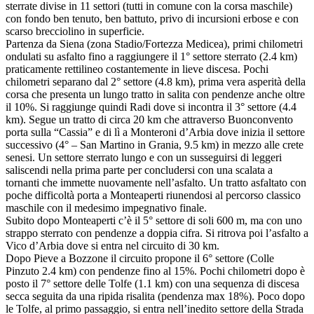
sterrate divise in 11 settori (tutti in comune con la corsa maschile)
con fondo ben tenuto, ben battuto, privo di incursioni erbose e con
scarso brecciolino in superficie.
Partenza da Siena (zona Stadio/Fortezza Medicea), primi chilometri
ondulati su asfalto fino a raggiungere il 1° settore sterrato (2.4 km)
praticamente rettilineo costantemente in lieve discesa. Pochi
chilometri separano dal 2° settore (4.8 km), prima vera asperità della
corsa che presenta un lungo tratto in salita con pendenze anche oltre
il 10%. Si raggiunge quindi Radi dove si incontra il 3° settore (4.4
km). Segue un tratto di circa 20 km che attraverso Buonconvento
porta sulla “Cassia” e di lì a Monteroni d’Arbia dove inizia il settore
successivo (4° – San Martino in Grania, 9.5 km) in mezzo alle crete
senesi. Un settore sterrato lungo e con un susseguirsi di leggeri
saliscendi nella prima parte per concludersi con una scalata a
tornanti che immette nuovamente nell’asfalto. Un tratto asfaltato con
poche difficoltà porta a Monteaperti riunendosi al percorso classico
maschile con il medesimo impegnativo finale.
Subito dopo Monteaperti c’è il 5° settore di soli 600 m, ma con uno
strappo sterrato con pendenze a doppia cifra. Si ritrova poi l’asfalto a
Vico d’Arbia dove si entra nel circuito di 30 km.
Dopo Pieve a Bozzone il circuito propone il 6° settore (Colle
Pinzuto 2.4 km) con pendenze fino al 15%. Pochi chilometri dopo è
posto il 7° settore delle Tolfe (1.1 km) con una sequenza di discesa
secca seguita da una ripida risalita (pendenza max 18%). Poco dopo
le Tolfe, al primo passaggio, si entra nell’inedito settore della Strada