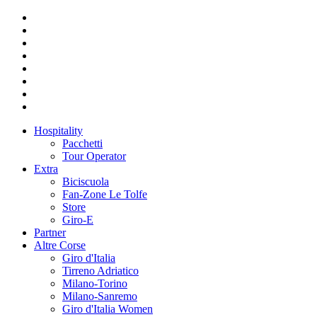
Hospitality
Pacchetti
Tour Operator
Extra
Biciscuola
Fan-Zone Le Tolfe
Store
Giro-E
Partner
Altre Corse
Giro d'Italia
Tirreno Adriatico
Milano-Torino
Milano-Sanremo
Giro d'Italia Women