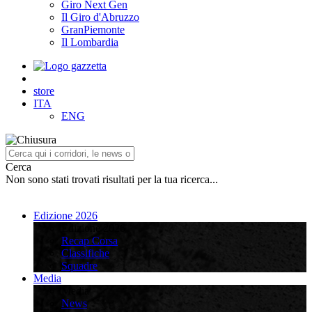
Giro Next Gen
Il Giro d'Abruzzo
GranPiemonte
Il Lombardia
store
ITA
ENG
Cerca
Non sono stati trovati risultati per la tua ricerca...
Edizione 2026
Edizione 2026
Recap Corsa
Classifiche
Squadre
Media
Media
News