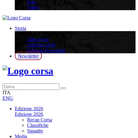
Foto
Video
Storia
Storia
Albo d’oro
Edizione 2026
Edizioni Precedenti
Newsletter
ITA
ENG
Edizione 2026
Edizione 2026
Recap Corsa
Classifiche
Squadre
Media