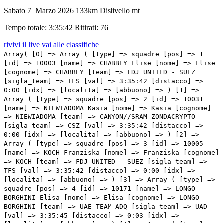
Sabato 7 Marzo 2026
133km
Dislivello mt
Tempo totale: 3:35:42
Ritirati: 76
rivivi il live
vai alle classifiche
Array( [0] => Array ( [type] => squadre [pos] => 1 [id] => 10003 [name] => CHABBEY Elise [nome] => Elise [cognome] => CHABBEY [team] => FDJ UNITED - SUEZ [sigla_team] => TFS [val] => 3:35:42 [distacco] => 0:00 [idx] => [localita] => [abbuono] => ) [1] => Array ( [type] => squadre [pos] => 2 [id] => 10031 [name] => NIEWIADOMA Kasia [nome] => Kasia [cognome] => NIEWIADOMA [team] => CANYON//SRAM ZONDACRYPTO [sigla_team] => CSZ [val] => 3:35:42 [distacco] => 0:00 [idx] => [localita] => [abbuono] => ) [2] => Array ( [type] => squadre [pos] => 3 [id] => 10005 [name] => KOCH Franziska [nome] => Franziska [cognome] => KOCH [team] => FDJ UNITED - SUEZ [sigla_team] => TFS [val] => 3:35:42 [distacco] => 0:00 [idx] => [localita] => [abbuono] => ) [3] => Array ( [type] => squadre [pos] => 4 [id] => 10171 [name] => LONGO BORGHINI Elisa [nome] => Elisa [cognome] => LONGO BORGHINI [team] => UAE TEAM ADQ [sigla_team] => UAD [val] => 3:35:45 [distacco] => 0:03 [idx] => [localita] => [abbuono] => ) [4] => Array ( [type] => squadre [pos] => 5 [id] => 10041 [name] => VALLIERES Magdeleine [nome] => Magdeleine [cognome] => VALLIERES [team] => EF EDUCATION - OATLY [sigla_team] => EFO [val] => 3:35:48 [distacco] => 0:06 [idx] => [localita] => [abbuono] => ) [5] => Array ( [type] => squadre [pos] => 6 [id] => 10051 [name] => PIETERSE Puck [nome] => Puck [cognome] => PIETERSE [team] => FENIX-PREMIER TECH [sigla_team] => FPC [val] => 3:35:58 [distacco] => 0:16 [idx] => [localita] => [abbuono] => ) [6] => Array ( [type] => squadre [pos] => 7 [id] => 10156 [name] => VOS Marianne [nome] => Marianne [cognome] => VOS [team] => TEAM VISMA | LEASE A BIKE [sigla_team] => TVL [val] => 3:36:16 [distacco] => 0:34 [idx] => [localita] => [abbuono] => ) [7] => Array ( [type] => squadre [pos] => 8 [id] => 10081 [name] => TRINCA COLONEL Monica [nome] => Monica [cognome] => TRINCA COLONEL [team] => LIV-ALULA-JAYCO [sigla_team] => LIV [val] => 3:36:19 [distacco] => 0:37 [idx] => [localita] => [abbuono] => ) [8] => Array ( [type] => squadre [pos] => 9 [id] => 10071 [name] => VAN ANROOIJ Shirin [nome] => Shirin [cognome] => VAN ANROOIJ [team] => LIDL - TREK [sigla_team] => LTK [val] => 3:37:03 [distacco] => 01:21 [idx] => [localita] => [abbuono] => ) [9] => Array ( [type] => squadre [pos] => 10 [id] => 10073 [name] => FISHER-BLACK Niamh [nome] => Niamh [cognome] => FISHER-BLACK [team] => LIDL - TREK [sigla_team] => LTK [val] => 3:37:29 [distacco] => 01:47 [idx] => [localita] => [abbuono] => ) [10] => Array ( [type] => squadre [pos] => 11 [id] => 10046 [name] => RÜEGG Noemi [nome] => Noemi [cognome] => RÜEGG [team] => EF EDUCATION - OATLY [sigla_team] => EFO [val] => 3:38:11 [distacco] => 02:29 [idx] => [localita] => [abbuono] => ) [11] => Array ( [type] => squadre [pos] => 12 [id] => 10176 [name] => WLODARCZYK Dominika [nome] => Dominika [cognome] => WLODARCZYK [team] => UAE TEAM ADQ [sigla_team] => UAD [val] => 3:38:49 [distacco] => 03:07 [idx] => [localita] => [abbuono] => ) [12] => Array ( [type] => squadre [pos] => 13 [id] => 10101 [name] => LIPPERT Liane [nome] => Liane [cognome] => LIPPERT [team] => MOVISTAR TEAM [sigla_team] => MOV [val] => 3:39:10 [distacco] => 03:28 [idx] => [localita] => [abbuono] => ) [13] => Array ( [type] => squadre [pos] => 14 [id] => 10185 [name] => OTTESTAD Mie Bjørndal [nome] => Mie Bjørndal [cognome] => OTTESTAD [team] => UNO-X MOBILITY [sigla_team] => UXM [val] => 3:39:32 [distacco] => 03:50 [idx] => [localita] => [abbuono] => ) [14] => Array ( [type] => squadre [pos] => 15 [id] => 10183 [name] => HAUGSET Sigrid Ytterhus [nome] => Sigrid Ytterhus [cognome] => HAUGSET [team] => UNO-X MOBILITY [sigla_team] => UXM [val] => 3:41:26 [distacco] => 05:44 [idx] => [localita] => [abbuono] => ) [15] => Array ( [type] => squadre [pos] => 16 [id] => 10054 [name] => PERKINS Flora [nome] => Flora [cognome] => PERKINS [team] => FENIX-PREMIER TECH [sigla_team] => FPC [val] => 3:41:39 [distacco] => 05:57 [idx] => [localita] => [abbuono] => ) [16] => Array ( [type] => squadre [pos] => 17 [id] => 10044 [name] => KERBAOL Cedrine [nome] => Cedrine [cognome] => KERBAOL [team] => EF EDUCATION - OATLY [sigla_team] => EFO [val] => 3:41:44 [distacco] => 06:02 [idx] => [localita] => [abbuono] => ) [17] => Array ( [type] => squadre [pos] => 18 [id] => 10145 [name] => VAN DER BREGGEN Anna [nome] => Anna [cognome] => VAN DER BREGGEN [team] => TEAM SD WORX - PROTIME [sigla_team] => SDW [val] => 3:41:57 [distacco] => 06:15 [idx] => [localita] => [abbuono] => ) [18] => Array ( [type] => squadre [pos] => 19 [id] => 10172 [name] => BLASI Paula [nome] => Paula [cognome] => BLASI [team] => UAE TEAM ADQ [sigla_team] => UAD [val] => 3:41:57 [distacco] => 06:15 [idx] => [localita] => [abbuono] => ) [19] => Array ( [type] => squadre [pos] => 20 [id] => 10001 [name] => VOLLERING Demi [nome] => Demi [cognome] => VOLLERING [team] => FDJ UNITED - SUEZ [sigla_team] => TFS [val] => 3:41:57 [distacco] => 06:15 [idx] => [localita] => [abbuono] => ) [20] => Array ( [type] => squadre [pos] => 21 [id] => 10015 [name] => GHEKIERE Justine [nome] => Justine [cognome] => GHEKIERE [team] => AG INSURANCE - SOUDAL TEAM [sigla_team] => AGS [val] => 3:41:57 [distacco] => 06:15 [idx] => [localita] => [abbuono] => ) [21] => Array ( [type] => squadre [pos] => 22 [id] => 10011 [name] => LE COURT Kimberley [nome] => Kimberley [cognome] => LE COURT [team] => AG INSURANCE - SOUDAL TEAM [sigla_team] => AGS [val] => 3:41:57 [distacco] => 06:15 [idx] => [localita] => [abbuono] => ) [22] => Array ( [type] => squadre [pos] => 23 [id] => 10074 [name] => MARKUS Riejanne [nome] => Riejanne [cognome] => MARKUS [team] => LIDL - TREK [sigla_team] => LTK [val] => 3:42:00 [distacco] => 06:18 [idx] => [localita] => [abbuono] => ) [23] => Array ( [type] => squadre [pos] => 24 [id] => 10131 [name] => CIABOCCO Eleonora [nome] => Eleonora [cognome] => CIABOCCO [team] => TEAM PICNIC POSTNL [sigla_team] => TPP [val] => 3:42:03 [distacco] => 06:21 [idx] => [localita] => [abbuono] => ) [24] => Array ( [type] => squadre [pos] => 25