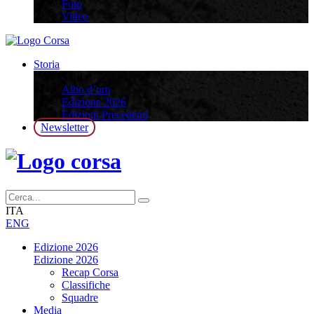
Foto
Video
Storia
Storia
Albo d’oro
Edizione 2026
Edizioni Precedenti
Newsletter
ITA
ENG
Edizione 2026
Edizione 2026
Recap Corsa
Classifiche
Squadre
Media