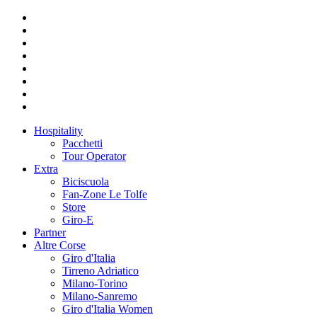
Hospitality
Pacchetti
Tour Operator
Extra
Biciscuola
Fan-Zone Le Tolfe
Store
Giro-E
Partner
Altre Corse
Giro d'Italia
Tirreno Adriatico
Milano-Torino
Milano-Sanremo
Giro d'Italia Women