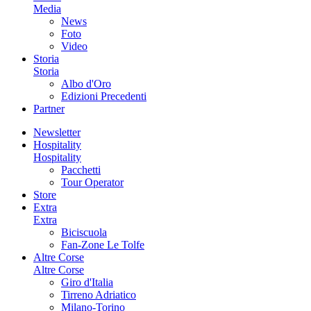
Media
News
Foto
Video
Storia
Storia
Albo d'Oro
Edizioni Precedenti
Partner
Newsletter
Hospitality
Hospitality
Pacchetti
Tour Operator
Store
Extra
Extra
Biciscuola
Fan-Zone Le Tolfe
Altre Corse
Altre Corse
Giro d'Italia
Tirreno Adriatico
Milano-Torino