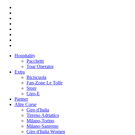
Hospitality
Pacchetti
Tour Operator
Extra
Biciscuola
Fan-Zone Le Tolfe
Store
Giro-E
Partner
Altre Corse
Giro d'Italia
Tirreno Adriatico
Milano-Torino
Milano-Sanremo
Giro d'Italia Women