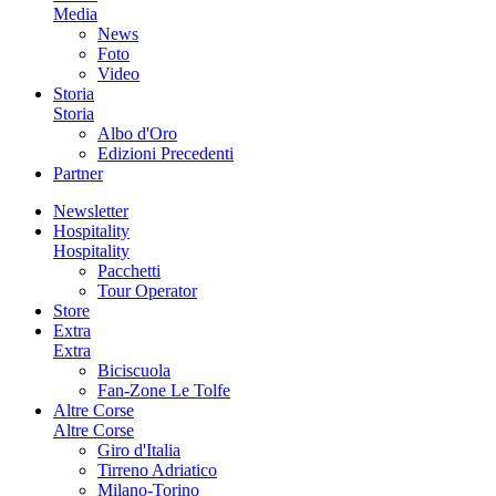
Media
News
Foto
Video
Storia
Storia
Albo d'Oro
Edizioni Precedenti
Partner
Newsletter
Hospitality
Hospitality
Pacchetti
Tour Operator
Store
Extra
Extra
Biciscuola
Fan-Zone Le Tolfe
Altre Corse
Altre Corse
Giro d'Italia
Tirreno Adriatico
Milano-Torino