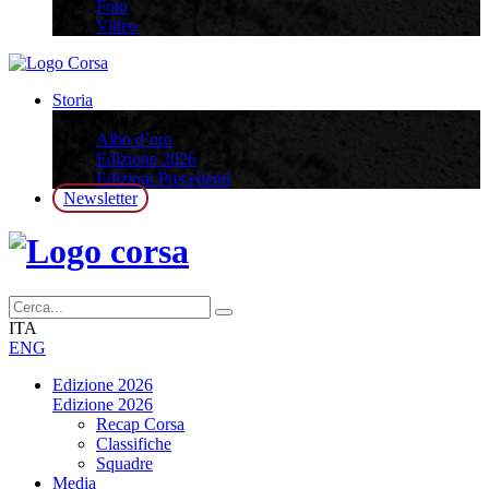
Foto
Video
Storia
Storia
Albo d’oro
Edizione 2026
Edizioni Precedenti
Newsletter
ITA
ENG
Edizione 2026
Edizione 2026
Recap Corsa
Classifiche
Squadre
Media