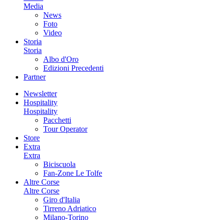
Media
News
Foto
Video
Storia
Storia
Albo d'Oro
Edizioni Precedenti
Partner
Newsletter
Hospitality
Hospitality
Pacchetti
Tour Operator
Store
Extra
Extra
Biciscuola
Fan-Zone Le Tolfe
Altre Corse
Altre Corse
Giro d'Italia
Tirreno Adriatico
Milano-Torino