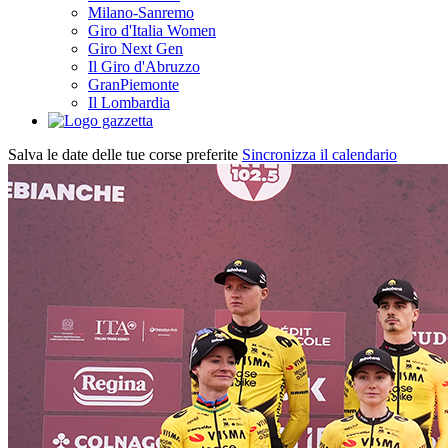
Milano-Sanremo
Giro d'Italia Women
Giro Next Gen
Il Giro d'Abruzzo
GranPiemonte
Il Lombardia
Salva le date delle tue corse preferite
Sincronizza il calendario