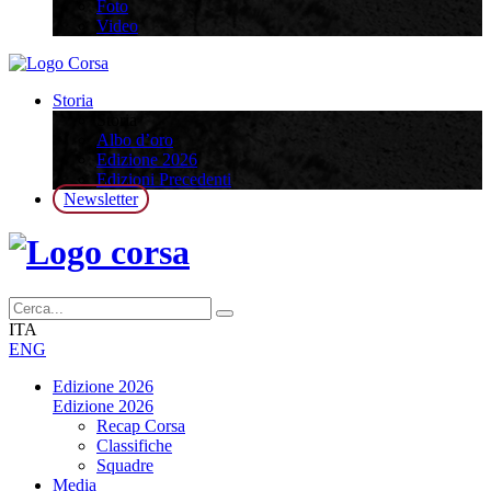
Foto
Video
Storia
Storia
Albo d’oro
Edizione 2026
Edizioni Precedenti
Newsletter
ITA
ENG
Edizione 2026
Edizione 2026
Recap Corsa
Classifiche
Squadre
Media