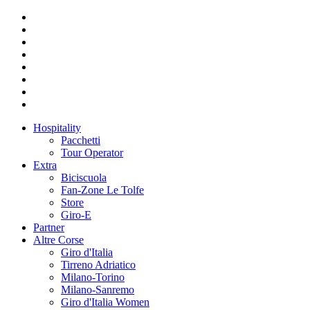
Hospitality
Pacchetti
Tour Operator
Extra
Biciscuola
Fan-Zone Le Tolfe
Store
Giro-E
Partner
Altre Corse
Giro d'Italia
Tirreno Adriatico
Milano-Torino
Milano-Sanremo
Giro d'Italia Women