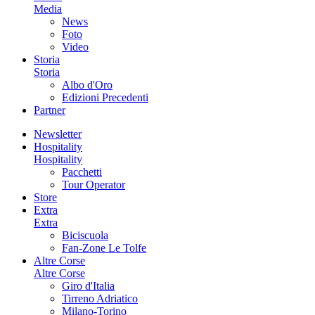
Media
News
Foto
Video
Storia
Storia
Albo d'Oro
Edizioni Precedenti
Partner
Newsletter
Hospitality
Hospitality
Pacchetti
Tour Operator
Store
Extra
Extra
Biciscuola
Fan-Zone Le Tolfe
Altre Corse
Altre Corse
Giro d'Italia
Tirreno Adriatico
Milano-Torino