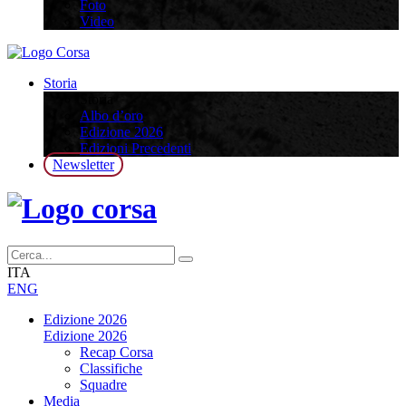
Foto
Video
Storia
Storia
Albo d’oro
Edizione 2026
Edizioni Precedenti
Newsletter
ITA
ENG
Edizione 2026
Edizione 2026
Recap Corsa
Classifiche
Squadre
Media