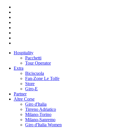
Hospitality
Pacchetti
Tour Operator
Extra
Biciscuola
Fan-Zone Le Tolfe
Store
Giro-E
Partner
Altre Corse
Giro d'Italia
Tirreno Adriatico
Milano-Torino
Milano-Sanremo
Giro d'Italia Women