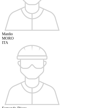
Manlio
MORO
ITA