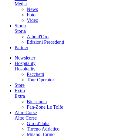
Media
News
Foto
Video
Storia
Storia
Albo d'Oro
Edizioni Precedenti
Partner
Newsletter
Hospitality
Hospitality
Pacchetti
Tour Operator
Store
Extra
Extra
Biciscuola
Fan-Zone Le Tolfe
Altre Corse
Altre Corse
Giro d'Italia
Tirreno Adriatico
Milano-Torino