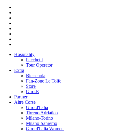
Hospitality
Pacchetti
Tour Operator
Extra
Biciscuola
Fan-Zone Le Tolfe
Store
Giro-E
Partner
Altre Corse
Giro d'Italia
Tirreno Adriatico
Milano-Torino
Milano-Sanremo
Giro d'Italia Women