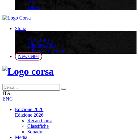
Foto
Video
Storia
Storia
Albo d’oro
Edizione 2026
Edizioni Precedenti
Newsletter
ITA
ENG
Edizione 2026
Edizione 2026
Recap Corsa
Classifiche
Squadre
Media