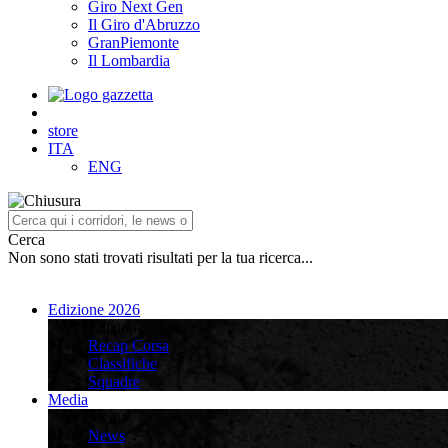
Giro Next Gen
Il Giro d'Abruzzo
GranPiemonte
Il Lombardia
store
ITA
ENG
Cerca
Non sono stati trovati risultati per la tua ricerca...
Edizione 2026
Edizione 2026
Recap Corsa
Classifiche
Squadre
Media
Media
News