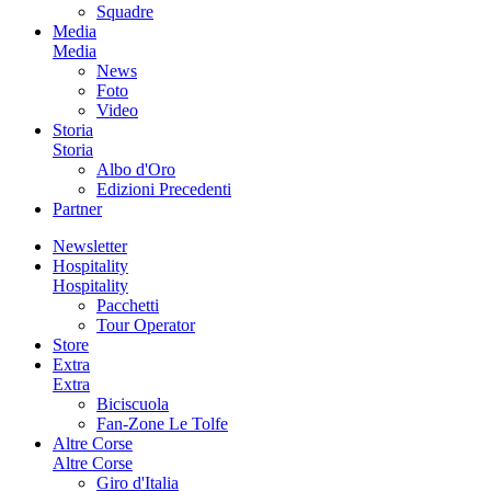
Squadre
Media
Media
News
Foto
Video
Storia
Storia
Albo d'Oro
Edizioni Precedenti
Partner
Newsletter
Hospitality
Hospitality
Pacchetti
Tour Operator
Store
Extra
Extra
Biciscuola
Fan-Zone Le Tolfe
Altre Corse
Altre Corse
Giro d'Italia