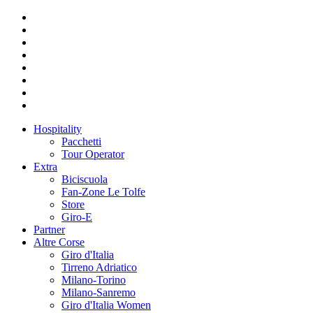
Hospitality
Pacchetti
Tour Operator
Extra
Biciscuola
Fan-Zone Le Tolfe
Store
Giro-E
Partner
Altre Corse
Giro d'Italia
Tirreno Adriatico
Milano-Torino
Milano-Sanremo
Giro d'Italia Women