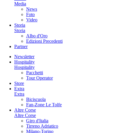
Media
News
Foto
Video
Storia
Storia
Albo d'Oro
Edizioni Precedenti
Partner
Newsletter
Hospitality
Hospitality
Pacchetti
Tour Operator
Store
Extra
Extra
Biciscuola
Fan-Zone Le Tolfe
Altre Corse
Altre Corse
Giro d'Italia
Tirreno Adriatico
Milano-Torino