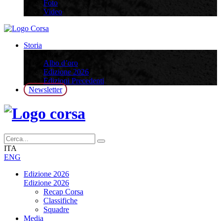
Foto
Video
Storia
Storia
Albo d’oro
Edizione 2026
Edizioni Precedenti
Newsletter
ITA
ENG
Edizione 2026
Edizione 2026
Recap Corsa
Classifiche
Squadre
Media