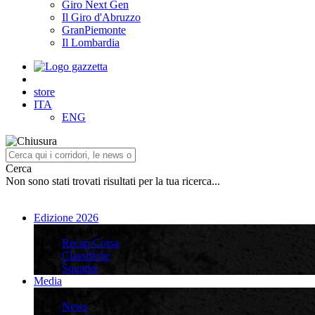
Giro Next Gen
Il Giro d'Abruzzo
GranPiemonte
Il Lombardia
store
ITA
ENG
Cerca
Non sono stati trovati risultati per la tua ricerca...
Edizione 2026
Edizione 2026
Recap Corsa
Classifiche
Squadre
Media
Media
News