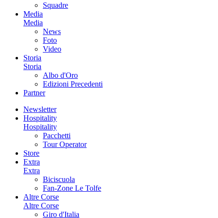
Squadre
Media
Media
News
Foto
Video
Storia
Storia
Albo d'Oro
Edizioni Precedenti
Partner
Newsletter
Hospitality
Hospitality
Pacchetti
Tour Operator
Store
Extra
Extra
Biciscuola
Fan-Zone Le Tolfe
Altre Corse
Altre Corse
Giro d'Italia