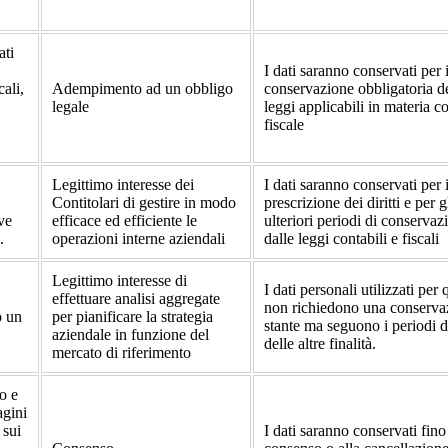
ati
I dati saranno conservati per 
cali,
Adempimento ad un obbligo
conservazione obbligatoria de
legale
leggi applicabili in materia c
fiscale
Legittimo interesse dei
I dati saranno conservati per 
Contitolari di gestire in modo
prescrizione dei diritti e per g
ve
efficace ed efficiente le
ulteriori periodi di conservaz
.
operazioni interne aziendali
dalle leggi contabili e fiscali
Legittimo interesse di
I dati personali utilizzati per 
effettuare analisi aggregate
non richiedono una conserva
o un
per pianificare la strategia
stante ma seguono i periodi 
aziendale in funzione del
delle altre finalità.
mercato di riferimento
o e
agini
 sui
I dati saranno conservati fino