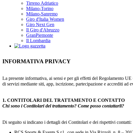
Tirreno Adriatico
Milano-Torino
Milano-Sanremo
Giro d'Italia Women
Giro Next Gen
Il Giro d'Abruzzo
GranPiemonte
Il Lombardia
INFORMATIVA PRIVACY
La presente informativa, ai sensi e per gli effetti del Regolamento U
di servizi mediante siti, app, iscrizione, partecipazione e accrediti ad ev
1. CONTITOLARI DEL TRATTAMENTO E CONTATTO
Chi sono i Contitolari del trattamento? Come posso contattarli?
Di seguito si indicano i dettagli dei Contitolari e dei rispettivi contatti:
RCS Sports & Events S.r.l., con sede in Via Rizzoli, n. 8 – 2