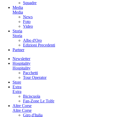
Squadre
Media
Media
News
Foto
Video
Storia
Storia
Albo d'Oro
Edizioni Precedenti
Partner
Newsletter
Hospitality
Hospitality
Pacchetti
Tour Operator
Store
Extra
Extra
Biciscuola
Fan-Zone Le Tolfe
Altre Corse
Altre Corse
Giro d'Italia