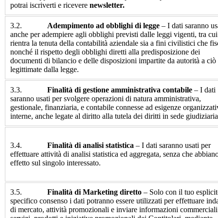
potrai iscriverti e ricevere
newsletter.
3.2.
Adempimento ad obblighi di legge
– I dati saranno us
anche per adempiere agli obblighi previsti dalle leggi vigenti, tra cui
rientra la tenuta della contabilità aziendale sia a fini civilistici che fis
nonché il rispetto degli obblighi diretti alla predisposizione dei
documenti di bilancio e delle disposizioni impartite da autorità a ciò
legittimate dalla legge.
3.3.
Finalità di gestione amministrativa contabile
– I dati
saranno usati per svolgere operazioni di natura amministrativa,
gestionale, finanziaria, e contabile connesse ad esigenze organizzati
interne, anche legate al diritto alla tutela dei diritti in sede giudiziaria
3.4.
Finalità di analisi statistica
– I dati saranno usati per
effettuare attività di analisi statistica ed aggregata, senza che abbian
effetto sul singolo interessato.
3.5.
Finalità di Marketing diretto
– Solo con il tuo esplicit
specifico consenso i dati potranno essere utilizzati per effettuare ind
di mercato, attività promozionali e inviare informazioni commerciali