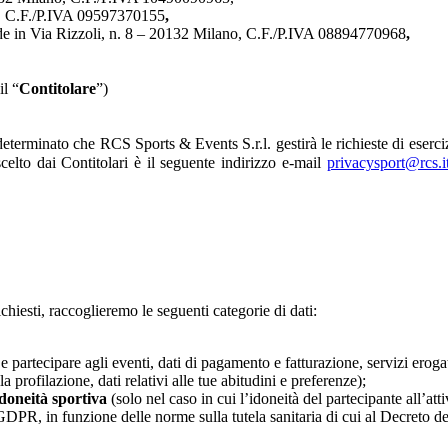
no, C.F./P.IVA 09597370155
,
sede in Via Rizzoli, n. 8 – 20132 Milano, C.F./P.IVA 08894770968
,
il “
Contitolare
”)
erminato che RCS Sports & Events S.r.l. gestirà le richieste di esercizio 
scelto dai Contitolari è il seguente indirizzo e-mail
privacysport@rcs.i
ichiesti, raccoglieremo le seguenti categorie di dati:
 e partecipare agli eventi, dati di pagamento e fatturazione, servizi erogati
a profilazione, dati relativi alle tue abitudini e preferenze);
’idoneità sportiva
(solo nel caso in cui l’idoneità del partecipante all’atti
el GDPR, in funzione delle norme sulla tutela sanitaria di cui al Decreto d