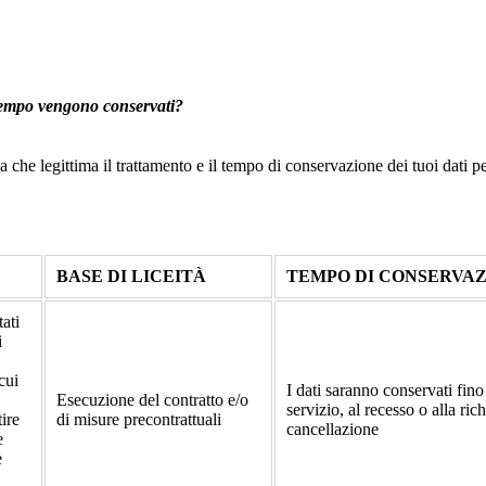
o tempo vengono conservati?
ca che legittima il trattamento e il tempo di conservazione dei tuoi dati p
BASE DI LICEITÀ
TEMPO DI CONSERVA
tati
i
 cui
I dati saranno conservati fino
Esecuzione del contratto e/o
servizio, al recesso o alla rich
tire
di misure precontrattuali
cancellazione
e
e