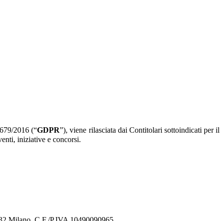
E 679/2016 (“
GDPR
”), viene rilasciata dai Contitolari sottoindicati per 
enti, iniziative e concorsi.
0132 Milano, C.F./P.IVA 10490090965,