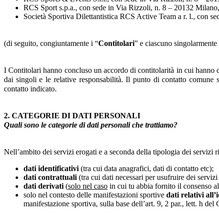
RCS Sport s.p.a., con sede in Via Rizzoli, n. 8 – 20132 Mila
Società Sportiva Dilettantistica RCS Active Team a r. l., con 
(di seguito, congiuntamente i “
Contitolari
” e ciascuno singolarmente 
I Contitolari hanno concluso un accordo di contitolarità in cui hanno det
dai singoli e le relative responsabilità. Il punto di contatto comune 
contatto indicato.
2. CATEGORIE DI DATI PERSONALI
Quali sono le categorie di dati personali che trattiamo?
Nell’ambito dei servizi erogati e a seconda della tipologia dei servizi r
dati identificativi
(tra cui data anagrafici, dati di contatto etc);
dati contrattuali
(tra cui dati necessari per usufruire dei servizi
dati derivati
(
solo nel caso
in cui tu abbia fornito il consenso all
solo nel contesto delle manifestazioni sportive
dati relativi all
manifestazione sportiva, sulla base dell’art. 9, 2 par., lett. h d