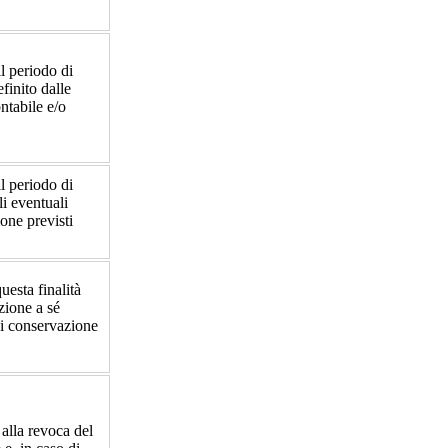
il periodo di
finito dalle
ontabile e/o
il periodo di
li eventuali
ione previsti
questa finalità
zione a sé
di conservazione
 alla revoca del