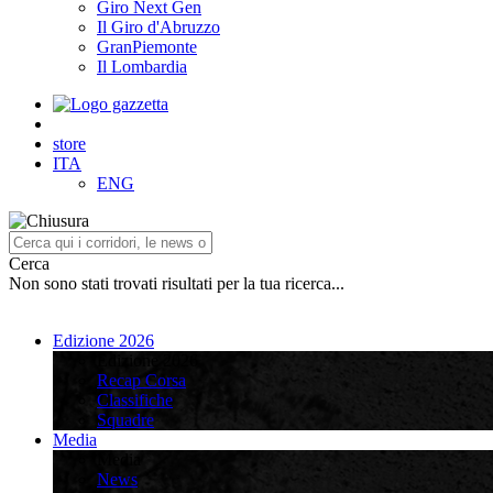
Giro Next Gen
Il Giro d'Abruzzo
GranPiemonte
Il Lombardia
store
ITA
ENG
Cerca
Non sono stati trovati risultati per la tua ricerca...
Edizione 2026
Edizione 2026
Recap Corsa
Classifiche
Squadre
Media
Media
News