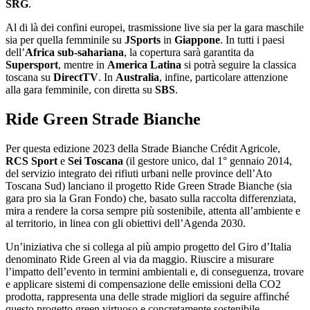
SRG
.
Al di là dei confini europei, trasmissione live sia per la gara maschile
sia per quella femminile su
JSports
in
Giappone
. In tutti i paesi
dell’
Africa sub-sahariana
, la copertura sarà garantita da
Supersport
, mentre in
America Latina
si potrà seguire la classica
toscana su
DirectTV
. In
Australia
, infine, particolare attenzione
alla gara femminile, con diretta su
SBS
.
Ride Green Strade Bianche
Per questa edizione 2023 della Strade Bianche Crédit Agricole,
RCS Sport
e
Sei Toscana
(il gestore unico, dal 1° gennaio 2014,
del servizio integrato dei rifiuti urbani nelle province dell’Ato
Toscana Sud) lanciano il progetto Ride Green Strade Bianche (sia
gara pro sia la Gran Fondo) che, basato sulla raccolta differenziata,
mira a rendere la corsa sempre più sostenibile, attenta all’ambiente e
al territorio, in linea con gli obiettivi dell’Agenda 2030.
Un’iniziativa che si collega al più ampio progetto del Giro d’Italia
denominato Ride Green al via da maggio. Riuscire a misurare
l’impatto dell’evento in termini ambientali e, di conseguenza, trovare
e applicare sistemi di compensazione delle emissioni della CO2
prodotta, rappresenta una delle strade migliori da seguire affinché
questo progetto green virtuoso e concretamente sostenibile.