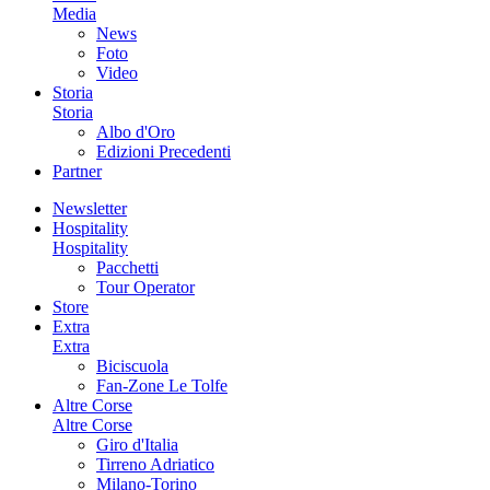
Media
News
Foto
Video
Storia
Storia
Albo d'Oro
Edizioni Precedenti
Partner
Newsletter
Hospitality
Hospitality
Pacchetti
Tour Operator
Store
Extra
Extra
Biciscuola
Fan-Zone Le Tolfe
Altre Corse
Altre Corse
Giro d'Italia
Tirreno Adriatico
Milano-Torino