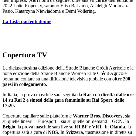
nell’impresa. Altri nomi da seguire, oltre alla vincitrice dell’edizione
2022 Lotte Kopecky, saranno Elisa Balsamo, Ashleigh Moolman-
Pasio, Katarzyna Niewiadoma e Demi Vollering.
La Lista partenti donne
Copertura TV
La diciassettesima edizione della Strade Bianche Crédit Agricole e la
nona edizione della Strade Bianche Women Elite Crédit Agricole
potranno contare su una diffusione televisiva globale con
oltre 200
paesi in collegamento.
In Italia, la prova maschile sarà seguita da
Rai
, con
diretta dalle ore
14 su Rai 2 e sintesi della gara femminile su Rai Sport, dalle
17:20.
Copertura capillare sulle piattaforme
Warner Bros. Discovery
, sia
su quelle lineari – Eurosport – sia su quelle on-demand – GCN. In
Belgio
, la prova maschile sarà live su
RTBF e VRT
. In
Olanda
, la
copertura sarà a cura di
NOS
. In
Svizzera
, trasmissione in diretta su