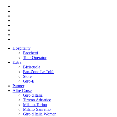
Hospitality
Pacchetti
Tour Operator
Extra
Biciscuola
Fan-Zone Le Tolfe
Store
Giro-E
Partner
Altre Corse
Giro d'Italia
Tirreno Adriatico
Milano-Torino
Milano-Sanremo
Giro d'Italia Women