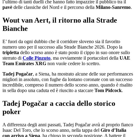
l’ultimo di tanti duelli che hanno fatto impazzire il pubblico tra il
pavè
delle classiche del Nord e il percorso della
Milano-Sanremo
.
Wout van Aert, il ritorno alla Strade
Bianche
E’ fuori da ogni dubbio che il corridore sloveno sia il favorito
numero uno per il successo alla Strade Bianche 2026. Dopo la
tripletta
dello scorso anno è stato posto il cippo in suo onore sullo
sterrato di
Colle Pinzuto
, ma ovviamente il portacolori della
UAE
Team Emirates XRG
non vuole cedere lo scettro.
Tadej Pogačar
, a Siena, ha mostrato alcune delle sue performances
migliori in assoluto, con fughe da lontano coronate con un successo
incredibile, compreso il numero dello scorso anno, quando è risalito
in sella dopo una caduta ed è riuscito a staccare
Tom Pidcock
.
Tadej Pogačar a caccia dello storico
poker
A differenza degli anni passati, Tadej Pogačar avrà al proprio fianco
Isaac Del Toro, che lo scorso anno, nella tappa del
Giro d’Italia
con arrivo a Siena
, ha chiuso in seconda posizione. A battere il