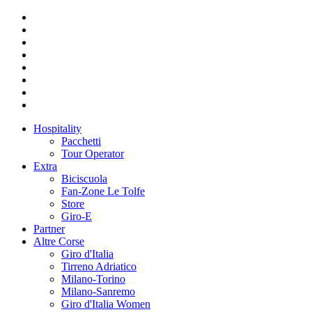
Hospitality
Pacchetti
Tour Operator
Extra
Biciscuola
Fan-Zone Le Tolfe
Store
Giro-E
Partner
Altre Corse
Giro d'Italia
Tirreno Adriatico
Milano-Torino
Milano-Sanremo
Giro d'Italia Women