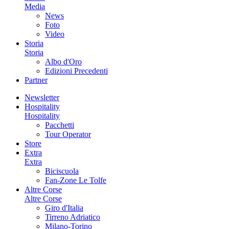
Media
News
Foto
Video
Storia
Storia
Albo d'Oro
Edizioni Precedenti
Partner
Newsletter
Hospitality
Hospitality
Pacchetti
Tour Operator
Store
Extra
Extra
Biciscuola
Fan-Zone Le Tolfe
Altre Corse
Altre Corse
Giro d'Italia
Tirreno Adriatico
Milano-Torino