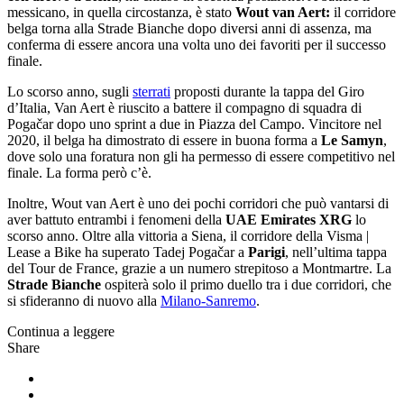
messicano, in quella circostanza, è stato
Wout van Aert:
il corridore
belga torna alla Strade Bianche dopo diversi anni di assenza, ma
conferma di essere ancora una volta uno dei favoriti per il successo
finale.
Lo scorso anno, sugli
sterrati
proposti durante la tappa del Giro
d’Italia, Van Aert è riuscito a battere il compagno di squadra di
Pogačar dopo uno sprint a due in Piazza del Campo. Vincitore nel
2020, il belga ha dimostrato di essere in buona forma a
Le Samyn
,
dove solo una foratura non gli ha permesso di essere competitivo nel
finale. La forma però c’è.
Inoltre, Wout van Aert è uno dei pochi corridori che può vantarsi di
aver battuto entrambi i fenomeni della
UAE Emirates XRG
lo
scorso anno. Oltre alla vittoria a Siena, il corridore della Visma |
Lease a Bike ha superato Tadej Pogačar a
Parigi
, nell’ultima tappa
del Tour de France, grazie a un numero strepitoso a Montmartre. La
Strade Bianche
ospiterà solo il primo duello tra i due corridori, che
si sfideranno di nuovo alla
Milano-Sanremo
.
Continua a leggere
Share