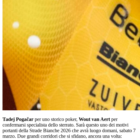
Tadej Pogačar
per uno storico poker,
Wout van Aert
per
confermarsi specialista dello sterrato. Sarà questo uno dei motivi
portanti della Strade Bianche 2026 che avrà luogo domani, sabato 7
marzo. Due grandi corridori che si sfidano, ancora una volta: