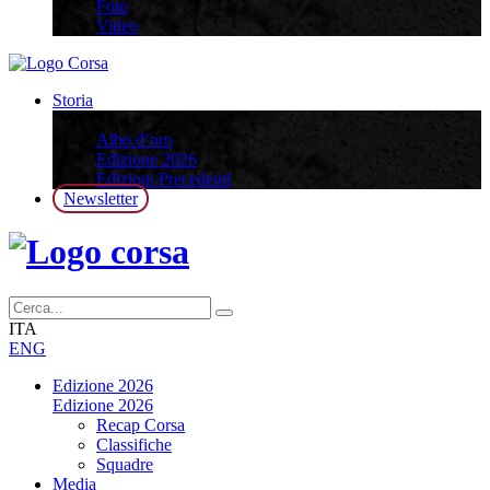
Foto
Video
Storia
Storia
Albo d’oro
Edizione 2026
Edizioni Precedenti
Newsletter
ITA
ENG
Edizione 2026
Edizione 2026
Recap Corsa
Classifiche
Squadre
Media