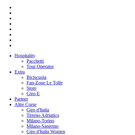
Hospitality
Pacchetti
Tour Operator
Extra
Biciscuola
Fan-Zone Le Tolfe
Store
Giro-E
Partner
Altre Corse
Giro d'Italia
Tirreno Adriatico
Milano-Torino
Milano-Sanremo
Giro d'Italia Women