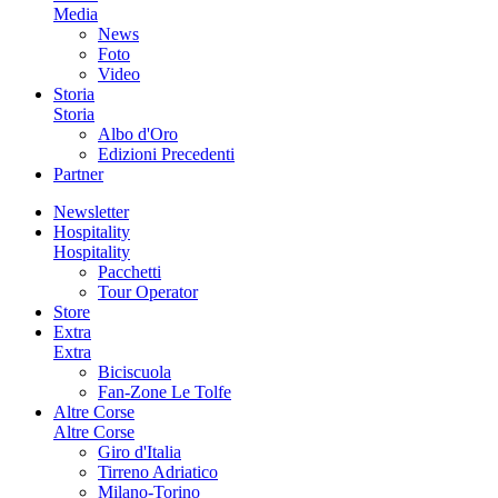
Media
News
Foto
Video
Storia
Storia
Albo d'Oro
Edizioni Precedenti
Partner
Newsletter
Hospitality
Hospitality
Pacchetti
Tour Operator
Store
Extra
Extra
Biciscuola
Fan-Zone Le Tolfe
Altre Corse
Altre Corse
Giro d'Italia
Tirreno Adriatico
Milano-Torino