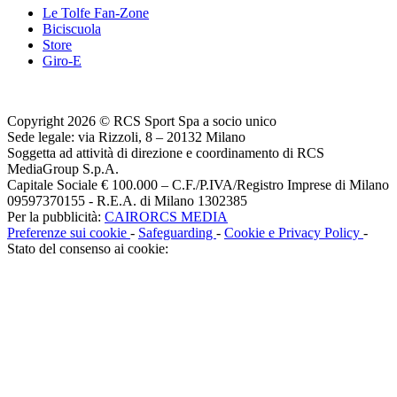
Le Tolfe Fan-Zone
Biciscuola
Store
Giro-E
Copyright 2026 © RCS Sport Spa a socio unico
Sede legale: via Rizzoli, 8 – 20132 Milano
Soggetta ad attività di direzione e coordinamento di RCS
MediaGroup S.p.A.
Capitale Sociale € 100.000 – C.F./P.IVA/Registro Imprese di Milano
09597370155 - R.E.A. di Milano 1302385
Per la pubblicità:
CAIRORCS MEDIA
Preferenze sui cookie
-
Safeguarding
-
Cookie e Privacy Policy
-
Stato del consenso ai cookie: