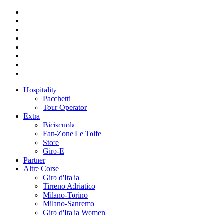
Hospitality
Pacchetti
Tour Operator
Extra
Biciscuola
Fan-Zone Le Tolfe
Store
Giro-E
Partner
Altre Corse
Giro d'Italia
Tirreno Adriatico
Milano-Torino
Milano-Sanremo
Giro d'Italia Women