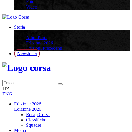
Foto
Video
Storia
Storia
Albo d’oro
Edizione 2026
Edizioni Precedenti
Newsletter
ITA
ENG
Edizione 2026
Edizione 2026
Recap Corsa
Classifiche
Squadre
Media