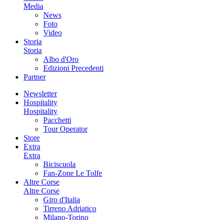
Media
News
Foto
Video
Storia
Storia
Albo d'Oro
Edizioni Precedenti
Partner
Newsletter
Hospitality
Hospitality
Pacchetti
Tour Operator
Store
Extra
Extra
Biciscuola
Fan-Zone Le Tolfe
Altre Corse
Altre Corse
Giro d'Italia
Tirreno Adriatico
Milano-Torino