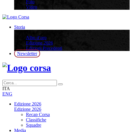
Foto
Video
Storia
Storia
Albo d’oro
Edizione 2026
Edizioni Precedenti
Newsletter
ITA
ENG
Edizione 2026
Edizione 2026
Recap Corsa
Classifiche
Squadre
Media