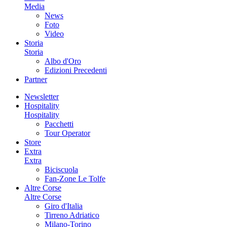
Media
News
Foto
Video
Storia
Storia
Albo d'Oro
Edizioni Precedenti
Partner
Newsletter
Hospitality
Hospitality
Pacchetti
Tour Operator
Store
Extra
Extra
Biciscuola
Fan-Zone Le Tolfe
Altre Corse
Altre Corse
Giro d'Italia
Tirreno Adriatico
Milano-Torino