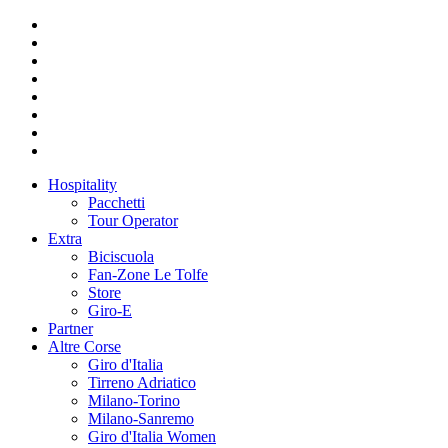
Hospitality
Pacchetti
Tour Operator
Extra
Biciscuola
Fan-Zone Le Tolfe
Store
Giro-E
Partner
Altre Corse
Giro d'Italia
Tirreno Adriatico
Milano-Torino
Milano-Sanremo
Giro d'Italia Women