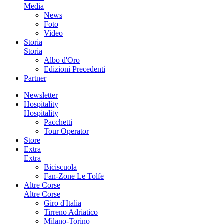
Media
News
Foto
Video
Storia
Storia
Albo d'Oro
Edizioni Precedenti
Partner
Newsletter
Hospitality
Hospitality
Pacchetti
Tour Operator
Store
Extra
Extra
Biciscuola
Fan-Zone Le Tolfe
Altre Corse
Altre Corse
Giro d'Italia
Tirreno Adriatico
Milano-Torino