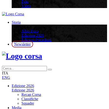
Foto
Video
Storia
Storia
Albo d’oro
Edizione 2026
Edizioni Precedenti
Newsletter
ITA
ENG
Edizione 2026
Edizione 2026
Recap Corsa
Classifiche
Squadre
Media