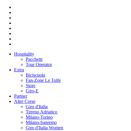
Hospitality
Pacchetti
Tour Operator
Extra
Biciscuola
Fan-Zone Le Tolfe
Store
Giro-E
Partner
Altre Corse
Giro d'Italia
Tirreno Adriatico
Milano-Torino
Milano-Sanremo
Giro d'Italia Women