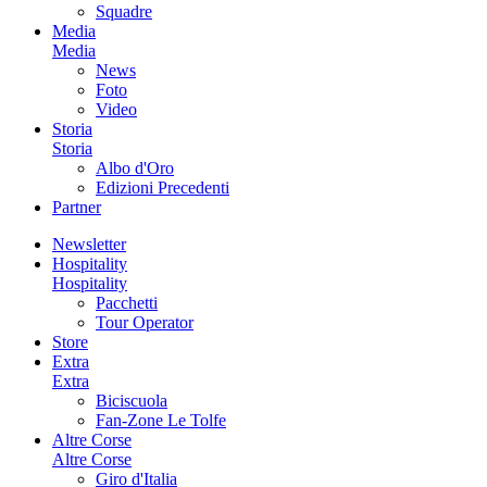
Squadre
Media
Media
News
Foto
Video
Storia
Storia
Albo d'Oro
Edizioni Precedenti
Partner
Newsletter
Hospitality
Hospitality
Pacchetti
Tour Operator
Store
Extra
Extra
Biciscuola
Fan-Zone Le Tolfe
Altre Corse
Altre Corse
Giro d'Italia