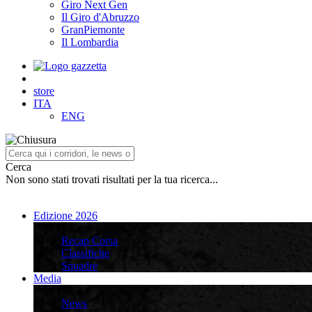
Giro Next Gen
Il Giro d'Abruzzo
GranPiemonte
Il Lombardia
store
ITA
ENG
Cerca
Non sono stati trovati risultati per la tua ricerca...
Edizione 2026
Edizione 2026
Recap Corsa
Classifiche
Squadre
Media
Media
News