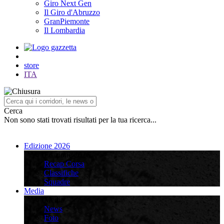
Giro Next Gen
Il Giro d'Abruzzo
GranPiemonte
Il Lombardia
store
ITA
Cerca
Non sono stati trovati risultati per la tua ricerca...
Edizione 2026
Edizione 2026
Recap Corsa
Classifiche
Squadre
Media
Media
News
Foto