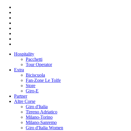
Hospitality
Pacchetti
Tour Operator
Extra
Biciscuola
Fan-Zone Le Tolfe
Store
Giro-E
Partner
Altre Corse
Giro d'Italia
Tirreno Adriatico
Milano-Torino
Milano-Sanremo
Giro d'Italia Women