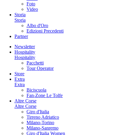
Foto
Video
Storia
Storia
Albo d'Oro
Edizioni Precedenti
Partner
Newsletter
Hospitality
Hospitality
Pacchetti
Tour Operator
Store
Extra
Extra
Biciscuola
Fan-Zone Le Tolfe
Altre Corse
Altre Corse
Giro d'Italia
Tirreno Adriatico
Milano-Torino
Milano-Sanremo
Giro d'Italia Women