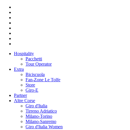
Hospitality
Pacchetti
Tour Operator
Extra
Biciscuola
Fan-Zone Le Tolfe
Store
Giro-E
Partner
Altre Corse
Giro d'Italia
Tirreno Adriatico
Milano-Torino
Milano-Sanremo
Giro d'Italia Women