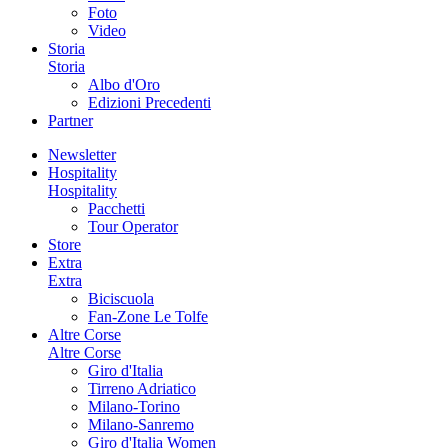
Foto
Video
Storia
Storia
Albo d'Oro
Edizioni Precedenti
Partner
Newsletter
Hospitality
Hospitality
Pacchetti
Tour Operator
Store
Extra
Extra
Biciscuola
Fan-Zone Le Tolfe
Altre Corse
Altre Corse
Giro d'Italia
Tirreno Adriatico
Milano-Torino
Milano-Sanremo
Giro d'Italia Women