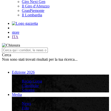
Giro Next Gen
Il Giro d'Abruzzo
GranPiemonte
Il Lombardia
store
ITA
Cerca
Non sono stati trovati risultati per la tua ricerca...
Edizione 2026
Edizione 2026
Recap Corsa
Classifiche
Squadre
Media
Media
News
Foto