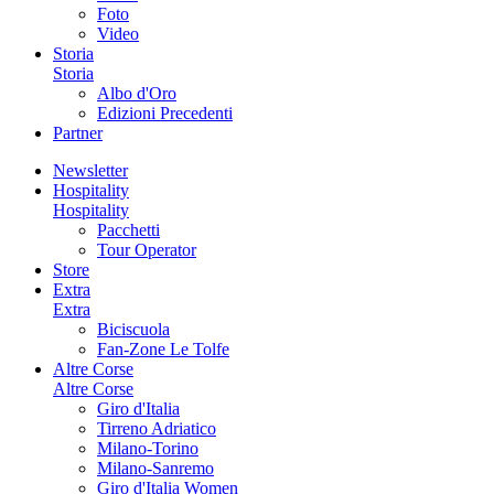
Foto
Video
Storia
Storia
Albo d'Oro
Edizioni Precedenti
Partner
Newsletter
Hospitality
Hospitality
Pacchetti
Tour Operator
Store
Extra
Extra
Biciscuola
Fan-Zone Le Tolfe
Altre Corse
Altre Corse
Giro d'Italia
Tirreno Adriatico
Milano-Torino
Milano-Sanremo
Giro d'Italia Women