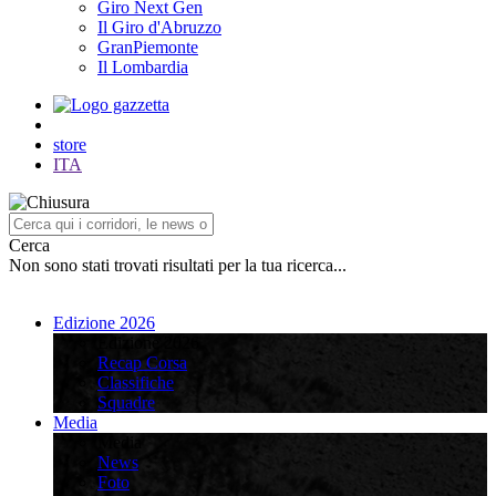
Giro Next Gen
Il Giro d'Abruzzo
GranPiemonte
Il Lombardia
store
ITA
Cerca
Non sono stati trovati risultati per la tua ricerca...
Edizione 2026
Edizione 2026
Recap Corsa
Classifiche
Squadre
Media
Media
News
Foto