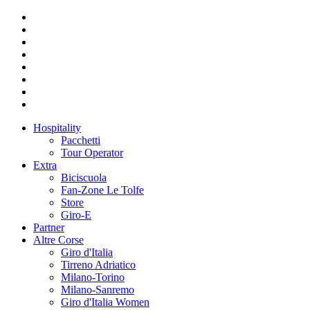
Hospitality
Pacchetti
Tour Operator
Extra
Biciscuola
Fan-Zone Le Tolfe
Store
Giro-E
Partner
Altre Corse
Giro d'Italia
Tirreno Adriatico
Milano-Torino
Milano-Sanremo
Giro d'Italia Women