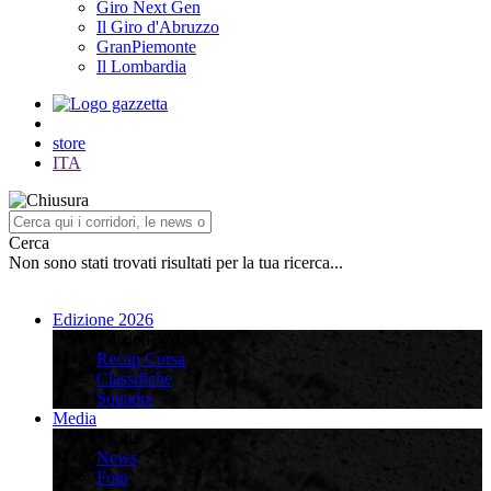
Giro Next Gen
Il Giro d'Abruzzo
GranPiemonte
Il Lombardia
store
ITA
Cerca
Non sono stati trovati risultati per la tua ricerca...
Edizione 2026
Edizione 2026
Recap Corsa
Classifiche
Squadre
Media
Media
News
Foto