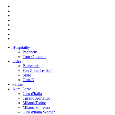
Hospitality
Pacchetti
Tour Operator
Extra
Biciscuola
Fan-Zone Le Tolfe
Store
Giro-E
Partner
Altre Corse
Giro d'Italia
Tirreno Adriatico
Milano-Torino
Milano-Sanremo
Giro d'Italia Women