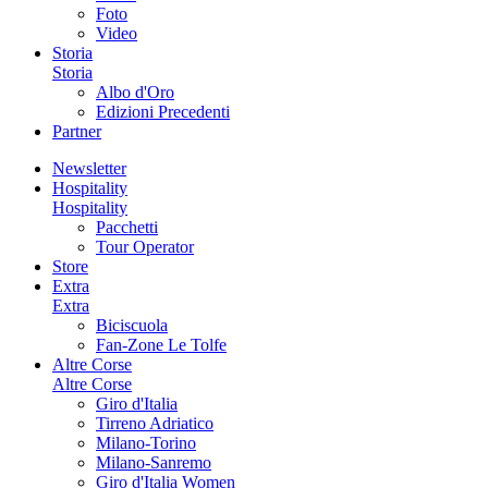
Foto
Video
Storia
Storia
Albo d'Oro
Edizioni Precedenti
Partner
Newsletter
Hospitality
Hospitality
Pacchetti
Tour Operator
Store
Extra
Extra
Biciscuola
Fan-Zone Le Tolfe
Altre Corse
Altre Corse
Giro d'Italia
Tirreno Adriatico
Milano-Torino
Milano-Sanremo
Giro d'Italia Women