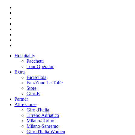
Hospitality
Pacchetti
Tour Operator
Extra
Biciscuola
Fan-Zone Le Tolfe
Store
Giro-E
Partner
Altre Corse
Giro d'Italia
Tirreno Adriatico
Milano-Torino
Milano-Sanremo
Giro d'Italia Women