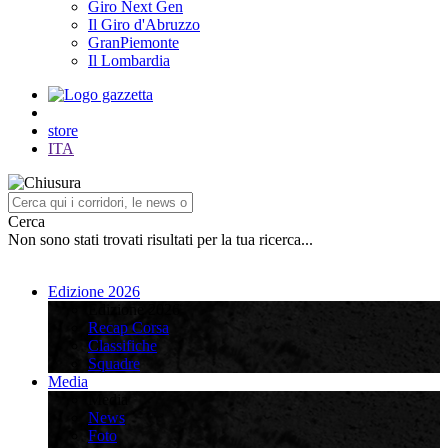
Giro Next Gen
Il Giro d'Abruzzo
GranPiemonte
Il Lombardia
store
ITA
Cerca
Non sono stati trovati risultati per la tua ricerca...
Edizione 2026
Edizione 2026
Recap Corsa
Classifiche
Squadre
Media
Media
News
Foto