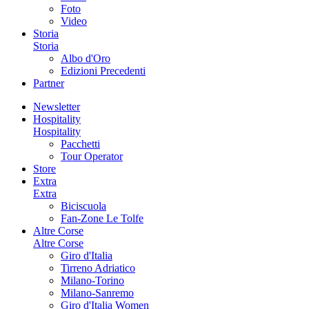
Foto
Video
Storia
Storia
Albo d'Oro
Edizioni Precedenti
Partner
Newsletter
Hospitality
Hospitality
Pacchetti
Tour Operator
Store
Extra
Extra
Biciscuola
Fan-Zone Le Tolfe
Altre Corse
Altre Corse
Giro d'Italia
Tirreno Adriatico
Milano-Torino
Milano-Sanremo
Giro d'Italia Women