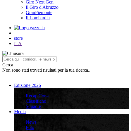
Giro Next Gen
Il Giro d'Abruzzo
GranPiemonte
Il Lombardia
store
ITA
Cerca
Non sono stati trovati risultati per la tua ricerca...
Edizione 2026
Edizione 2026
Recap Corsa
Classifiche
Squadre
Media
Media
News
Foto