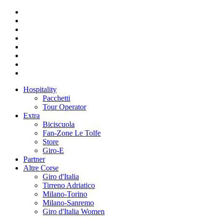
Hospitality
Pacchetti
Tour Operator
Extra
Biciscuola
Fan-Zone Le Tolfe
Store
Giro-E
Partner
Altre Corse
Giro d'Italia
Tirreno Adriatico
Milano-Torino
Milano-Sanremo
Giro d'Italia Women