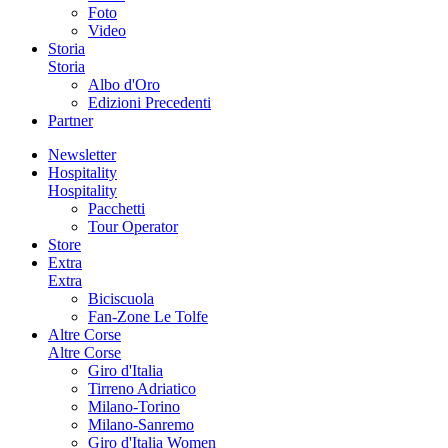
Foto
Video
Storia
Storia
Albo d'Oro
Edizioni Precedenti
Partner
Newsletter
Hospitality
Hospitality
Pacchetti
Tour Operator
Store
Extra
Extra
Biciscuola
Fan-Zone Le Tolfe
Altre Corse
Altre Corse
Giro d'Italia
Tirreno Adriatico
Milano-Torino
Milano-Sanremo
Giro d'Italia Women