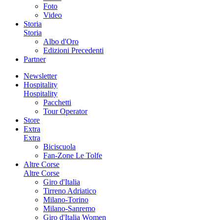
Foto
Video
Storia
Storia
Albo d'Oro
Edizioni Precedenti
Partner
Newsletter
Hospitality
Hospitality
Pacchetti
Tour Operator
Store
Extra
Extra
Biciscuola
Fan-Zone Le Tolfe
Altre Corse
Altre Corse
Giro d'Italia
Tirreno Adriatico
Milano-Torino
Milano-Sanremo
Giro d'Italia Women