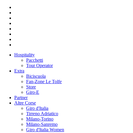
Hospitality
Pacchetti
Tour Operator
Extra
Biciscuola
Fan-Zone Le Tolfe
Store
Giro-E
Partner
Altre Corse
Giro d'Italia
Tirreno Adriatico
Milano-Torino
Milano-Sanremo
Giro d'Italia Women