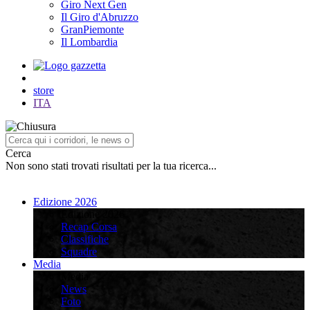
Giro Next Gen
Il Giro d'Abruzzo
GranPiemonte
Il Lombardia
store
ITA
Cerca
Non sono stati trovati risultati per la tua ricerca...
Edizione 2026
Edizione 2026
Recap Corsa
Classifiche
Squadre
Media
Media
News
Foto