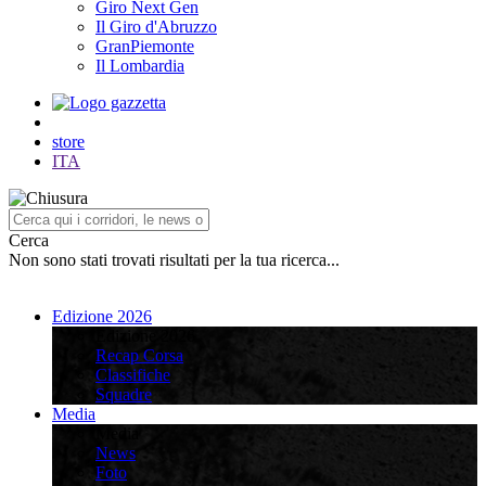
Giro Next Gen
Il Giro d'Abruzzo
GranPiemonte
Il Lombardia
store
ITA
Cerca
Non sono stati trovati risultati per la tua ricerca...
Edizione 2026
Edizione 2026
Recap Corsa
Classifiche
Squadre
Media
Media
News
Foto