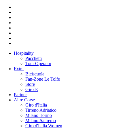
Hospitality
Pacchetti
Tour Operator
Extra
Biciscuola
Fan-Zone Le Tolfe
Store
Giro-E
Partner
Altre Corse
Giro d'Italia
Tirreno Adriatico
Milano-Torino
Milano-Sanremo
Giro d'Italia Women