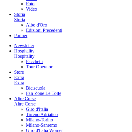
Foto
Video
Storia
Storia
Albo d'Oro
Edizioni Precedenti
Partner
Newsletter
Hospitality
Hospitality
Pacchetti
Tour Operator
Store
Extra
Extra
Biciscuola
Fan-Zone Le Tolfe
Altre Corse
Altre Corse
Giro d'Italia
Tirreno Adriatico
Milano-Torino
Milano-Sanremo
Giro d'Italia Women